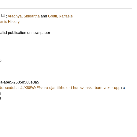
LU
;
Aradhya, Siddartha
and
Grotti, Raffaele
mic History
ialist publication or newspaper
B
5a-abe5-2535d568e3a5
adet.se/debatt/a/K88WkE/stora-ojamlikheter-i-hur-svenska-barn-vaxer-upp
3
3