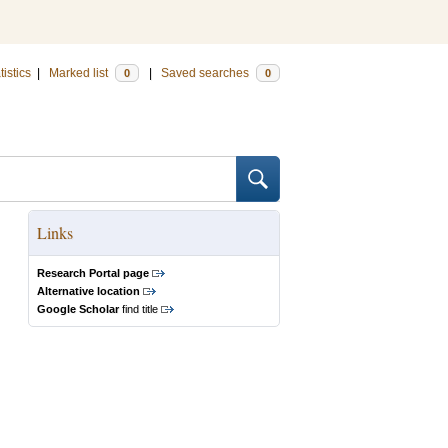
tistics
|
Marked list
|
Saved searches
0
0
Links
Research Portal page
Alternative location
Google Scholar
find title