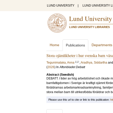
LUND UNIVERSITY
|
LUND UNIVERSITY L
Lund University
LUND UNIVERSITY LIBRARIES
Home
Departments
Publications
Stora ojämlikheter i hur svenska barn väx
LU
Tegunimataka, Anna
;
Aradhya, Siddartha
an
(
2026
) In
Aftonbladet Debatt
Abstract (Swedish)
DEBATT. I tider av hög arbetslöshet och ökade ma
barnfattigdomen i Sverige är kraftigt ojämnt förde
föräldrarnas arbetsmarknadsanknytning, familjen
stora mellan barn till utrikesfödda föräldrar och b
Please use this url to cite or link to this publication:
ht