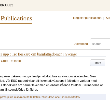
IBRARIES
 Publications
Register publications
|
Sta
Advanced
er upp : Tre forskare om barnfattigdomen i Sverige
d
Grotti, Raffaele
Mark
tpriser riskerar många familjer att drabbas av ekonomisk utsatthet. Men
lad. Vår ESO-rapport visar att risken att växa upp i fattigdom varierar med
s storlek och om barnet lever med en ensamstående förälder. Skillnaderna är
arn till svenskfödda föräldrar.
tps://lup.lub.lu.se/record/6850c80e-2b6d-4e5a-abe5-2535d568e3a5