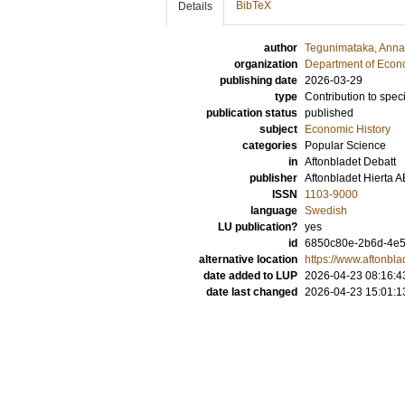
BibTeX
Details
author
Tegunimataka, Anna
organization
Department of Econo
publishing date
2026-03-29
type
Contribution to spec
publication status
published
subject
Economic History
categories
Popular Science
in
Aftonbladet Debatt
publisher
Aftonbladet Hierta A
ISSN
1103-9000
language
Swedish
LU publication?
yes
id
6850c80e-2b6d-4e
alternative location
https://www.aftonbl
date added to LUP
2026-04-23 08:16:4
date last changed
2026-04-23 15:01:1