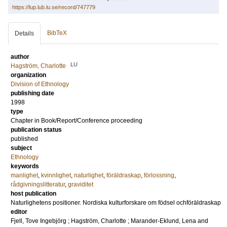
https://lup.lub.lu.se/record/747779
BibTeX
Details
author
LU
Hagström, Charlotte
organization
Division of Ethnology
publishing date
1998
type
Chapter in Book/Report/Conference proceeding
publication status
published
subject
Ethnology
keywords
manlighet
,
kvinnlighet
,
naturlighet
,
föräldraskap
,
förlossning
,
rådgivningslitteratur
,
graviditet
host publication
Naturlighetens positioner. Nordiska kulturforskare om födsel ochföräldraskap
editor
Fjell, Tove Ingebjörg
;
Hagström, Charlotte
;
Marander-Eklund, Lena
and