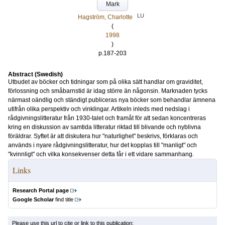
Mark
LU
Hagström, Charlotte
(
1998
)
p.187-203
Abstract (Swedish)
Utbudet av böcker och tidningar som på olika sätt handlar om graviditet,
förlossning och småbarnstid är idag större än någonsin. Marknaden tycks
närmast oändlig och ständigt publiceras nya böcker som behandlar ämnena
utifrån olika perspektiv och vinklingar. Artikeln inleds med nedslag i
rådgivningslitteratur från 1930-talet och framåt för att sedan koncentreras
kring en diskussion av samtida litteratur riktad till blivande och nyblivna
föräldrar. Syftet är att diskutera hur "naturlighet" beskrivs, förklaras och
används i nyare rådgivningslitteratur, hur det kopplas till "manligt" och
"kvinnligt" och vilka konsekvenser detta får i ett vidare sammanhang.
Links
Research Portal page
Google Scholar
find title
Please use this url to cite or link to this publication: