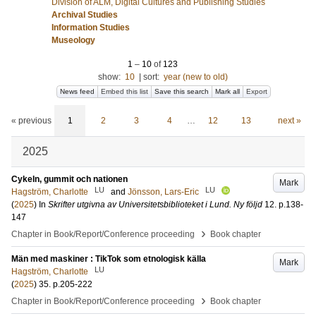
Division of ALM, Digital Cultures and Publishing Studies
Archival Studies
Information Studies
Museology
1
–
10
of
123
show:
10
|
sort:
year (new to old)
News feed
Embed this list
Save this search
Mark all
Export
« previous
1
2
3
4
…
12
13
next »
2025
Cykeln, gummit och nationen
Mark
LU
LU
Hagström, Charlotte
and
Jönsson, Lars-Eric
(
2025
) In
Skrifter utgivna av Universitetsbiblioteket i Lund. Ny följd
12
.
p.138-
147
›
Chapter in Book/Report/Conference proceeding
Book chapter
Män med maskiner : TikTok som etnologisk källa
Mark
LU
Hagström, Charlotte
(
2025
)
35
.
p.205-222
›
Chapter in Book/Report/Conference proceeding
Book chapter