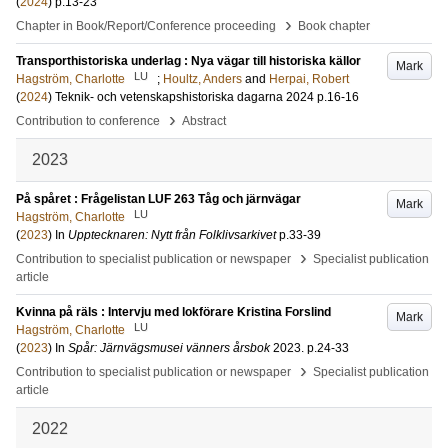
(
2024
)
p.13-23
›
Chapter in Book/Report/Conference proceeding
Book chapter
Transporthistoriska underlag : Nya vägar till historiska källor
Mark
LU
Hagström, Charlotte
;
Houltz, Anders
and
Herpai, Robert
(
2024
)
Teknik- och vetenskapshistoriska dagarna 2024
p.16-16
›
Contribution to conference
Abstract
2023
På spåret : Frågelistan LUF 263 Tåg och järnvägar
Mark
LU
Hagström, Charlotte
(
2023
) In
Upptecknaren: Nytt från Folklivsarkivet
p.33-39
›
Contribution to specialist publication or newspaper
Specialist publication
article
Kvinna på räls : Intervju med lokförare Kristina Forslind
Mark
LU
Hagström, Charlotte
(
2023
) In
Spår: Järnvägsmusei vänners årsbok
2023
.
p.24-33
›
Contribution to specialist publication or newspaper
Specialist publication
article
2022