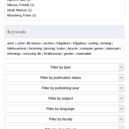
Nilsson, Fredrik
(
1
)
Idvall, Markus
(
1
)
Mossberg, Frans
(
1
)
Keywords
arkiv
|
cykel
|
life history
|
archive
|
frågelistor
|
frågelista
|
cykling
|
etnologi
|
folklivsarkivet
|
forskning
|
järnväg
|
kultur
|
bicycle
|
computer games
|
datorspel
|
ethnology
|
everyday life
|
föräldraskap
|
gender
|
materialitet
Filter by type
Filter by publication status
Filter by publishing year
Filter by subject
Filter by language
Filter by faculty