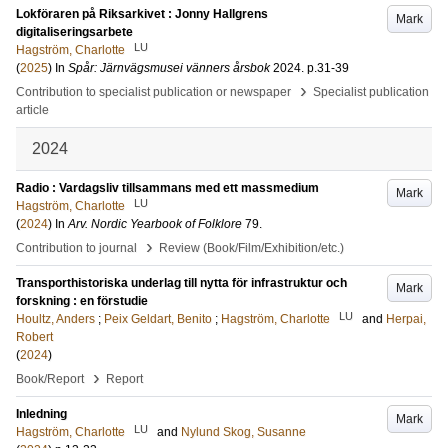
Lokföraren på Riksarkivet : Jonny Hallgrens
Mark
digitaliseringsarbete
LU
Hagström, Charlotte
(
2025
) In
Spår: Järnvägsmusei vänners årsbok
2024
.
p.31-39
›
Contribution to specialist publication or newspaper
Specialist publication
article
2024
Radio : Vardagsliv tillsammans med ett massmedium
Mark
LU
Hagström, Charlotte
(
2024
) In
Arv. Nordic Yearbook of Folklore
79
.
›
Contribution to journal
Review (Book/Film/Exhibition/etc.)
Transporthistoriska underlag till nytta för infrastruktur och
Mark
forskning : en förstudie
LU
Houltz, Anders
;
Peix Geldart, Benito
;
Hagström, Charlotte
and
Herpai,
Robert
(
2024
)
›
Book/Report
Report
Inledning
Mark
LU
Hagström, Charlotte
and
Nylund Skog, Susanne