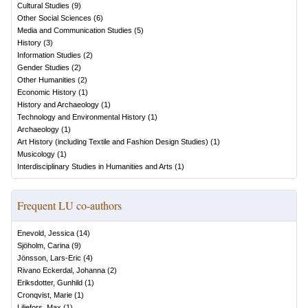
Cultural Studies
(
9
)
Other Social Sciences
(
6
)
Media and Communication Studies
(
5
)
History
(
3
)
Information Studies
(
2
)
Gender Studies
(
2
)
Other Humanities
(
2
)
Economic History
(
1
)
History and Archaeology
(
1
)
Technology and Environmental History
(
1
)
Archaeology
(
1
)
Art History (including Textile and Fashion Design Studies)
(
1
)
Musicology
(
1
)
Interdisciplinary Studies in Humanities and Arts
(
1
)
Frequent LU co-authors
Enevold, Jessica
(
14
)
Sjöholm, Carina
(
9
)
Jönsson, Lars-Eric
(
4
)
Rivano Eckerdal, Johanna
(
2
)
Eriksdotter, Gunhild
(
1
)
Cronqvist, Marie
(
1
)
Liljefors, Max
(
1
)