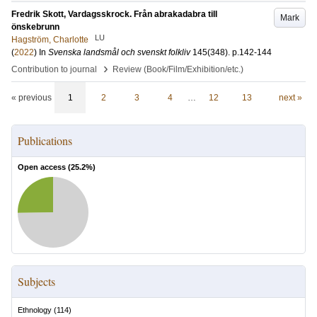
Fredrik Skott, Vardagsskrock. Från abrakadabra till
Mark
önskebrunn
LU
Hagström, Charlotte
(
2022
) In
Svenska landsmål och svenskt folkliv
145
(348)
.
p.142-144
›
Contribution to journal
Review (Book/Film/Exhibition/etc.)
« previous
1
2
3
4
…
12
13
next »
Publications
Open access (
25.2
%)
Subjects
Ethnology
(
114
)