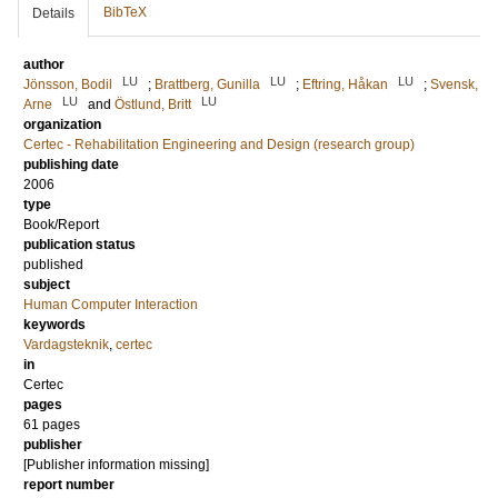
BibTeX
Details
author
LU
LU
LU
Jönsson, Bodil
;
Brattberg, Gunilla
;
Eftring, Håkan
;
Svensk,
LU
LU
Arne
and
Östlund, Britt
organization
Certec - Rehabilitation Engineering and Design (research group)
publishing date
2006
type
Book/Report
publication status
published
subject
Human Computer Interaction
keywords
Vardagsteknik
,
certec
in
Certec
pages
61 pages
publisher
[Publisher information missing]
report number