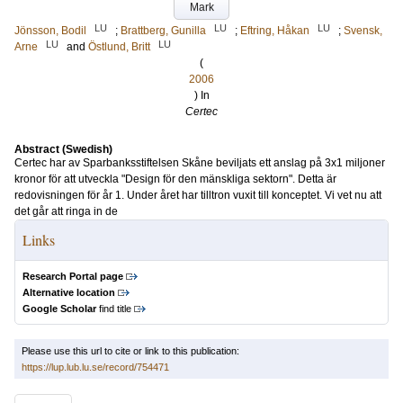
Mark
LU
LU
LU
Jönsson, Bodil
;
Brattberg, Gunilla
;
Eftring, Håkan
;
Svensk,
LU
LU
Arne
and
Östlund, Britt
(
2006
) In
Certec
Abstract (Swedish)
Certec har av Sparbanksstiftelsen Skåne beviljats ett anslag på 3x1 miljoner
kronor för att utveckla "Design för den mänskliga sektorn". Detta är
redovisningen för år 1. Under året har tilltron vuxit till konceptet. Vi vet nu att
det går att ringa in de
Links
Research Portal page
Alternative location
Google Scholar
find title
Please use this url to cite or link to this publication:
https://lup.lub.lu.se/record/754471