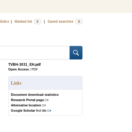
tistics
|
Marked list
|
Saved searches
0
0
TVBH-3031_EH.pdf
Open Access
|
PDF
Links
Document download statistics
Research Portal page
Alternative location
Google Scholar
find title