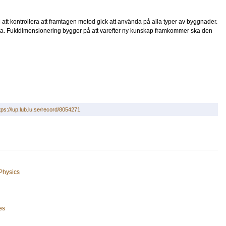
l att kontrollera att framtagen metod gick att använda på alla typer av byggnader.
tta. Fuktdimensionering bygger på att varefter ny kunskap framkommer ska den
tps://lup.lub.lu.se/record/8054271
 Physics
es