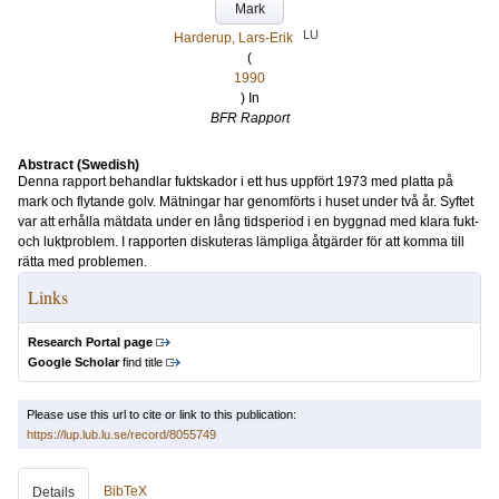
Mark
LU
Harderup, Lars-Erik
(
1990
) In
BFR Rapport
Abstract (Swedish)
Denna rapport behandlar fuktskador i ett hus uppfört 1973 med platta på
mark och flytande golv. Mätningar har genomförts i huset under två år. Syftet
var att erhålla mätdata under en lång tidsperiod i en byggnad med klara fukt-
och luktproblem. I rapporten diskuteras lämpliga åtgärder för att komma till
rätta med problemen.
Links
Research Portal page
Google Scholar
find title
Please use this url to cite or link to this publication:
https://lup.lub.lu.se/record/8055749
BibTeX
Details