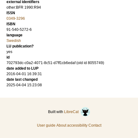
external identifiers
other:BFR 1990:R94
ISSN
0349-3296
ISBN
91-540-5272-6
language
Swedish
LU publication?
yes
id
702793dc-c0a2-4071-8c51-d7ff1cb6edaf (old id 8055749)
date added to LUP
2016-04-01 16:39:31
date last changed
2025-04-04 15:23:08
Built with
LibreCat
User guide
About accessibility
Contact