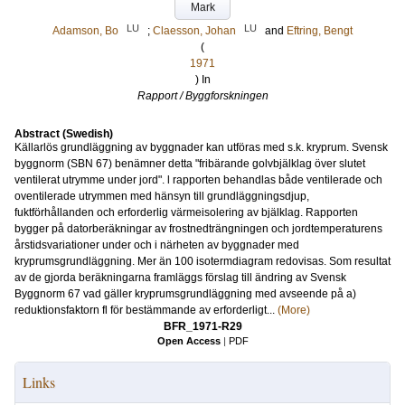
Mark
LU
LU
Adamson, Bo
;
Claesson, Johan
and
Eftring, Bengt
(
1971
) In
Rapport / Byggforskningen
Abstract (Swedish)
Källarlös grundläggning av byggnader kan utföras med s.k. kryprum. Svensk
byggnorm (SBN 67) benämner detta "fribärande golvbjälklag över slutet
ventilerat utrymme under jord". l rapporten behandlas både ventilerade och
oventilerade utrymmen med hänsyn till grundläggningsdjup,
fuktförhållanden och erforderlig värmeisolering av bjälklag. Rapporten
bygger på datorberäkningar av frostnedträngningen och jordtemperaturens
årstidsvariationer under och i närheten av byggnader med
kryprumsgrundläggning. Mer än 100 isotermdiagram redovisas. Som resultat
av de gjorda beräkningarna framläggs förslag till ändring av Svensk
Byggnorm 67 vad gäller kryprumsgrundläggning med avseende på a)
reduktionsfaktorn fl för bestämmande av erforderligt...
(More)
BFR_1971-R29
Open Access
|
PDF
Links