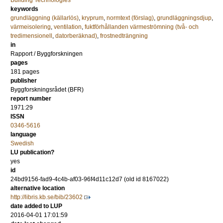
Building Technologies
keywords
grundläggning (källarlös)
,
kryprum
,
normtext (förslag)
,
grundläggningsdjup
,
värmeisolering
,
ventilation
,
fuktförhållanden värmeströmning (två- och
tredimensionell
,
datorberäknad)
,
frostnedträngning
in
Rapport / Byggforskningen
pages
181 pages
publisher
Byggforskningsrådet (BFR)
report number
1971:29
ISSN
0346-5616
language
Swedish
LU publication?
yes
id
24bd9156-fad9-4c4b-af03-96f4d11c12d7 (old id 8167022)
alternative location
http://libris.kb.se/bib/23602
date added to LUP
2016-04-01 17:01:59