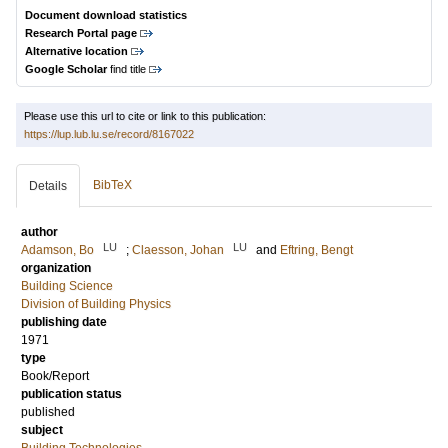
Document download statistics
Research Portal page
Alternative location
Google Scholar
find title
Please use this url to cite or link to this publication:
https://lup.lub.lu.se/record/8167022
BibTeX
Details
author
LU
LU
Adamson, Bo
;
Claesson, Johan
and
Eftring, Bengt
organization
Building Science
Division of Building Physics
publishing date
1971
type
Book/Report
publication status
published
subject