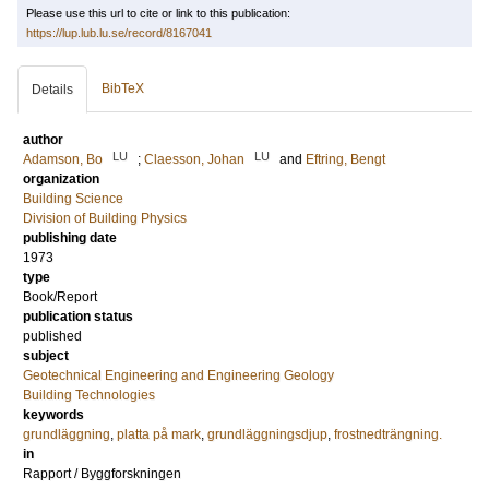
Please use this url to cite or link to this publication:
https://lup.lub.lu.se/record/8167041
BibTeX
Details
author
LU
LU
Adamson, Bo
;
Claesson, Johan
and
Eftring, Bengt
organization
Building Science
Division of Building Physics
publishing date
1973
type
Book/Report
publication status
published
subject
Geotechnical Engineering and Engineering Geology
Building Technologies
keywords
grundläggning
,
platta på mark
,
grundläggningsdjup
,
frostnedträngning.
in
Rapport / Byggforskningen