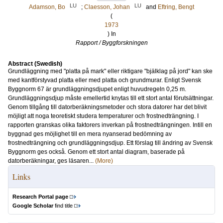
LU
LU
Adamson, Bo
;
Claesson, Johan
and
Eftring, Bengt
(
1973
) In
Rapport / Byggforskningen
Abstract (Swedish)
Grundläggning med "platta på mark" eller riktigare "bjälklag på jord" kan ske
med kantförstyvad platta eller med platta och grundmurar. Enligt Svensk
Byggnorm 67 är grundläggningsdjupet enligt huvudregeln 0,25 m.
Grundläggningsdjup måste emellertid knytas till ett stort antal förutsättningar.
Genom tillgång till datorberäkningsmetoder och stora datorer har det blivit
möjligt att noga teoretiskt studera temperaturer och frostnedträngning. I
rapporten granskas olika faktorers inverkan på frostnedträngningen. Intill en
byggnad ges möjlighet till en mera nyanserad bedömning av
frostnedträngning och grundläggningsdjup. Ett förslag till ändring av Svensk
Byggnorm ges också. Genom ett stort antal diagram, baserade på
datorberäkningar, ges läsaren...
(More)
Links
Research Portal page
Google Scholar
find title