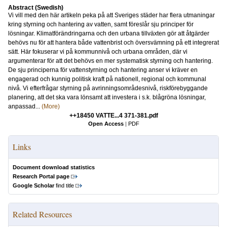
Abstract (Swedish)
Vi vill med den här artikeln peka på att Sveriges städer har flera utmaningar
kring styrning och hantering av vatten, samt föreslår sju principer för
lösningar. Klimatförändringarna och den urbana tillväxten gör att åtgärder
behövs nu för att hantera både vattenbrist och översvämning på ett integrerat
sätt. Här fokuserar vi på kommunnivå och urbana områden, där vi
argumenterar för att det behövs en mer systematisk styrning och hantering.
De sju principerna för vattenstyrning och hantering anser vi kräver en
engagerad och kunnig politisk kraft på nationell, regional och kommunal
nivå. Vi efterfrågar styrning på avrinningsområdesnivå, riskförebyggande
planering, att det ska vara lönsamt att investera i s.k. blågröna lösningar,
anpassad...
(More)
++18450 VATTE...4 371-381.pdf
Open Access
|
PDF
Links
Document download statistics
Research Portal page
Google Scholar
find title
Related Resources