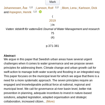
Mark
LU
LU
Johannessen, Åse
;
Larsson, Rolf
;
Blom, Lena
;
Karlsson, Dick
LU
and
Aspegren, Henrik
(
2019
) In
Vatten: tidskrift för vattenvård /Journal of Water Management and research
75
(4)
.
p.371-381
Abstract
We argue in this paper that Swedish urban areas have several urgent
challenges when it comes to water governance and we propose seven
principles for addressing them. Climate change and urban growth call for
swift action to manage both water scarcity and flooding in an integrated way.
This paper focuses on the municipal level for which we argue that there is a
need for a more systematic approach. The seven principles require an
engaged and knowledgeable political force at national, regional and
municipal level. We call for governance at river basin level, better risk
prevention in planning, adequate incentives to invest in nature-based
solutions, adapted legislation, adapted organisation and strategic
collaboration, increased citizen...
(More)