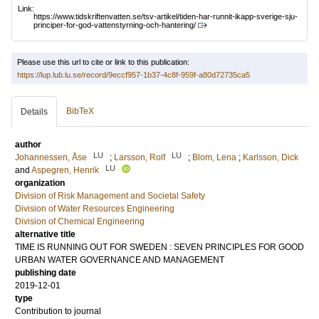
Link:
https://www.tidskriftenvatten.se/tsv-artikel/tiden-har-runnit-ikapp-sverige-sju-
principer-for-god-vattenstyrning-och-hantering/
Please use this url to cite or link to this publication:
https://lup.lub.lu.se/record/9eccf957-1b37-4c8f-959f-a80d72735ca5
BibTeX
Details
author
LU
LU
Johannessen, Åse
;
Larsson, Rolf
;
Blom, Lena
;
Karlsson, Dick
LU
and
Aspegren, Henrik
organization
Division of Risk Management and Societal Safety
Division of Water Resources Engineering
Division of Chemical Engineering
alternative title
TIME IS RUNNING OUT FOR SWEDEN : SEVEN PRINCIPLES FOR GOOD
URBAN WATER GOVERNANCE AND MANAGEMENT
publishing date
2019-12-01
type
Contribution to journal