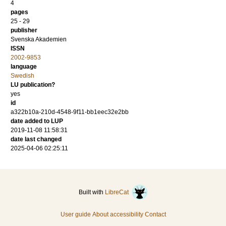
4
pages
25 - 29
publisher
Svenska Akademien
ISSN
2002-9853
language
Swedish
LU publication?
yes
id
a322b10a-210d-4548-9f11-bb1eec32e2bb
date added to LUP
2019-11-08 11:58:31
date last changed
2025-04-06 02:25:11
Built with
LibreCat
User guide
About accessibility
Contact