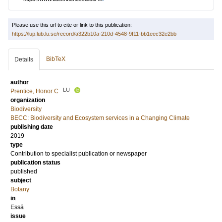
Please use this url to cite or link to this publication:
https://lup.lub.lu.se/record/a322b10a-210d-4548-9f11-bb1eec32e2bb
BibTeX
Details
author
LU
Prentice, Honor C
organization
Biodiversity
BECC: Biodiversity and Ecosystem services in a Changing Climate
publishing date
2019
type
Contribution to specialist publication or newspaper
publication status
published
subject
Botany
in
Essä
issue