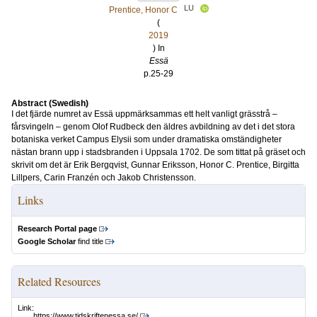
LU
Prentice, Honor C
(
2019
) In
Essä
p.25-29
Abstract (Swedish)
I det fjärde numret av Essä uppmärksammas ett helt vanligt grässtrå –
fårsvingeln – genom Olof Rudbeck den äldres avbildning av det i det stora
botaniska verket Campus Elysii som under dramatiska omständigheter
nästan brann upp i stadsbranden i Uppsala 1702. De som tittat på gräset och
skrivit om det är Erik Bergqvist, Gunnar Eriksson, Honor C. Prentice, Birgitta
Lillpers, Carin Franzén och Jakob Christensson.
Links
Research Portal page
Google Scholar
find title
Related Resources
Link:
https://www.tidskriftenessa.se/