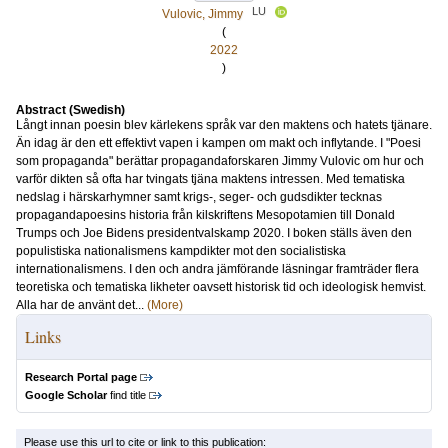
LU
Vulovic, Jimmy
(
2022
)
Abstract (Swedish)
Långt innan poesin blev kärlekens språk var den maktens och hatets tjänare.
Än idag är den ett effektivt vapen i kampen om makt och inflytande. I "Poesi
som propaganda" berättar propagandaforskaren Jimmy Vulovic om hur och
varför dikten så ofta har tvingats tjäna maktens intressen. Med tematiska
nedslag i härskarhymner samt krigs-, seger- och gudsdikter tecknas
propagandapoesins historia från kilskriftens Mesopotamien till Donald
Trumps och Joe Bidens presidentvalskamp 2020. I boken ställs även den
populistiska nationalismens kampdikter mot den socialistiska
internationalismens. I den och andra jämförande läsningar framträder flera
teoretiska och tematiska likheter oavsett historisk tid och ideologisk hemvist.
Alla har de använt det...
(More)
Links
Research Portal page
Google Scholar
find title
Please use this url to cite or link to this publication: