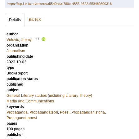
https://lup.lub.lu.se/record/a55d0bda-780c-4555-9622-553480800318
BibTeX
Details
author
LU
Vulovic, Jimmy
organization
Journalism
publishing date
2022-10-03
type
Book/Report
publication status
published
subject
General Literary studies (including Literary Theory)
Media and Communications
keywords
Propaganda
,
Propagandateori
,
Poesi
,
Propagandahistoria
,
Propagandapoesi
pages
190
pages
publisher