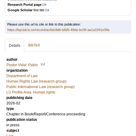
Research Portal page
Google Scholar
find title
Please use this url to cite or link to this publication:
https://lup.lub.lu.se/record/ac6dc8db-b8d5-49da-bc06-aa1a1041e39a
BibTeX
Details
author
LU
Pastor Vidal, Pablo
organization
Department of Law
Human Rights Law (research group)
Public International Law (research group)
LU Profile Area: Human rights
publishing date
2026-02
type
Chapter in Book/Report/Conference proceeding
publication status
in press
subject