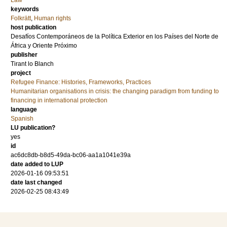
Law
keywords
Folkrätt
,
Human rights
host publication
Desafíos Contemporáneos de la Política Exterior en los Países del Norte de
África y Oriente Próximo
publisher
Tirant lo Blanch
project
Refugee Finance: Histories, Frameworks, Practices
Humanitarian organisations in crisis: the changing paradigm from funding to
financing in international protection
language
Spanish
LU publication?
yes
id
ac6dc8db-b8d5-49da-bc06-aa1a1041e39a
date added to LUP
2026-01-16 09:53:51
date last changed
2026-02-25 08:43:49