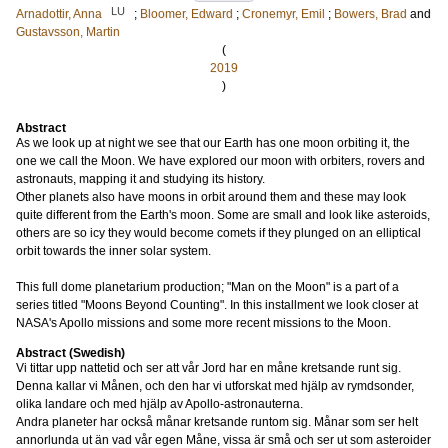
LU
Arnadottir, Anna
;
Bloomer, Edward
;
Cronemyr, Emil
;
Bowers, Brad
and
Gustavsson, Martin
(
2019
)
Abstract
As we look up at night we see that our Earth has one moon orbiting it, the
one we call the Moon. We have explored our moon with orbiters, rovers and
astronauts, mapping it and studying its history.
Other planets also have moons in orbit around them and these may look
quite different from the Earth's moon. Some are small and look like asteroids,
others are so icy they would become comets if they plunged on an elliptical
orbit towards the inner solar system.
This full dome planetarium production; "Man on the Moon" is a part of a
series titled "Moons Beyond Counting". In this installment we look closer at
NASA's Apollo missions and some more recent missions to the Moon.
Abstract (Swedish)
Vi tittar upp nattetid och ser att vår Jord har en måne kretsande runt sig.
Denna kallar vi Månen, och den har vi utforskat med hjälp av rymdsonder,
olika landare och med hjälp av Apollo-astronauterna.
Andra planeter har också månar kretsande runtom sig. Månar som ser helt
annorlunda ut än vad vår egen Måne, vissa är små och ser ut som asteroider