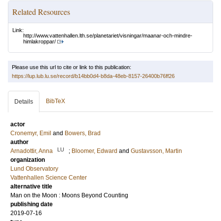
Related Resources
Link:
http://www.vattenhallen.lth.se/planetariet/visningar/maanar-och-mindre-
himlakroppar/
Please use this url to cite or link to this publication:
https://lup.lub.lu.se/record/b14bb0d4-b8da-48eb-8157-26400b76ff26
BibTeX
Details
actor
Cronemyr, Emil
and
Bowers, Brad
author
LU
Arnadottir, Anna
;
Bloomer, Edward
and
Gustavsson, Martin
organization
Lund Observatory
Vattenhallen Science Center
alternative title
Man on the Moon : Moons Beyond Counting
publishing date
2019-07-16