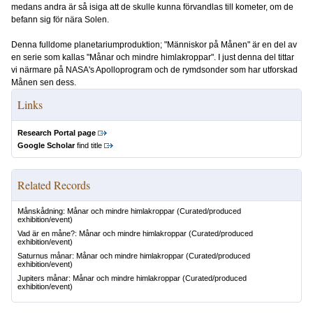
medans andra är så isiga att de skulle kunna förvandlas till kometer, om de
befann sig för nära Solen.
Denna fulldome planetariumproduktion; "Människor på Månen" är en del av
en serie som kallas "Månar och mindre himlakroppar". I just denna del tittar
vi närmare på NASA's Apolloprogram och de rymdsonder som har utforskad
Månen sen dess.
Links
Research Portal page
Google Scholar
find title
Related Records
Månskådning: Månar och mindre himlakroppar
(Curated/produced
exhibition/event)
Vad är en måne?: Månar och mindre himlakroppar
(Curated/produced
exhibition/event)
Saturnus månar: Månar och mindre himlakroppar
(Curated/produced
exhibition/event)
Jupiters månar: Månar och mindre himlakroppar
(Curated/produced
exhibition/event)