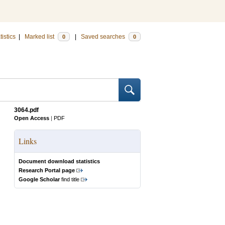
tistics
|
Marked list
|
Saved searches
0
0
3064.pdf
Open Access
|
PDF
Links
Document download statistics
Research Portal page
Google Scholar
find title