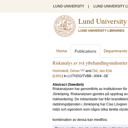
LUND UNIVERSITY
|
LUND UNIVERSITY L
Lund University
LUND UNIVERSITY LIBRARIES
Home
Departments
Publications
Riskanalys av två ytbehandlingsindustrier
LU
Holmstedt, Göran
and
Öst, Jan-Erik
(
1991
) In
LUTVDG/TVBB--3064--SE
Abstract (Swedish)
Riskanalysen har genomförts av institutionen fö
Jönköping. Riskanalysen gjordes på uppdrag av 
riskhantering. De inblandade har från brandtekni
räddningstjänsten i Jönköping har Clas Lövgren de
miljö och egendom som några olika tänkta olycko
kombination av dessa kan medföra.