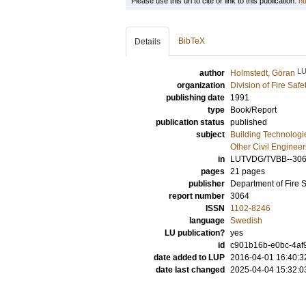
Please use this url to cite or link to this publication:
ht
BibTeX
Details
L
author
Holmstedt, Göran
organization
Division of Fire Saf
publishing date
1991
type
Book/Report
publication status
published
subject
Building Technologi
Other Civil Engineer
in
LUTVDG/TVBB--306
pages
21 pages
publisher
Department of Fire 
report number
3064
ISSN
1102-8246
language
Swedish
LU publication?
yes
id
c901b16b-e0bc-4af
date added to LUP
2016-04-01 16:40:3
date last changed
2025-04-04 15:32:0