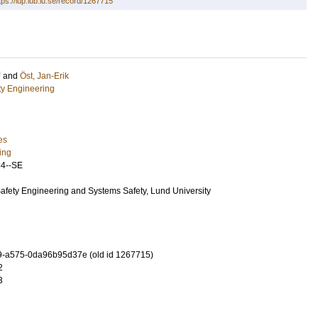
tps://lup.lub.lu.se/record/1267715
U
and
Öst, Jan-Erik
ety Engineering
es
ing
4--SE
Safety Engineering and Systems Safety, Lund University
9-a575-0da96b95d37e (old id 1267715)
2
3