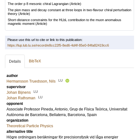
The order p 8 mesonic chiral Lagrangian
(Article)
The pion mass and decay constant at three loops in two-flavour chiral perturbation
theory
(Article)
Short-distance constraints for the HLbL contribution to the muon anomalous
magnetic moment
(Article)
Please use this url to cite or link to this publication:
https://lup.lub.lu.se/record/e8cc22f5-8ed6-4d4f-85e0-84fa82419cc6
BibTeX
Details
author
LU
Hermansson Truedsson, Nils
supervisor
LU
Johan Bijnens
LU
Johan Rathsman
opponent
Associate Professor
Pineda, Antonio
, Grup de Física Teòrica, Universitat
Autònoma de Barcelona, Bellaterra, Barcelona, Spain
organization
Theoretical Particle Physics
alternative title
Högre ordningars beräkningar för precisionsfysik vid låga energier