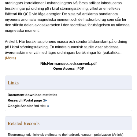
ordningars korrektioner. I avhandlingens två första artiklar introduceras
beräkningar på ordning p8 i kiral störningsräkning, vilket är en effektiv
fältteori för QCD vid låga energier. De sista två artiklarna handlar om
myonens anomala magnetiska moment och de hadronbidrag som står för
den största delen av osäkerheten i den teoretiska förutsägelsen av nämnda
magnetiska moment.
Artikel I: Här beräknas pionens massa och sönderfallskonstant på ordning
p8 i kiral störningsräkning. En mindre numerisk studie visar att dessa
överensstämmer väl med lägre ordningars beräkningar för fysikaliska...
(More)
NilsHermansso...edssonweb.pdf
Open Access
|
PDF
Links
Document download statistics
Research Portal page
Google Scholar
find title
Related Records
Electromagnetic finite-size effects to the hadronic vacuum polarization
(Article)