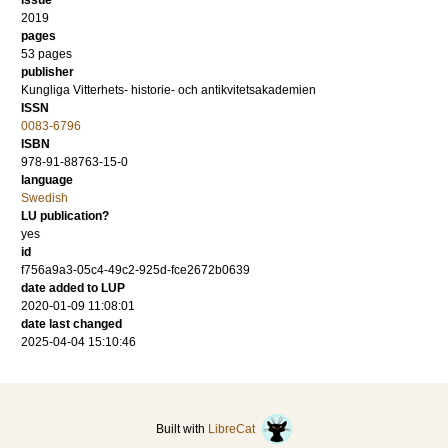
issue
2019
pages
53 pages
publisher
Kungliga Vitterhets- historie- och antikvitetsakademien
ISSN
0083-6796
ISBN
978-91-88763-15-0
language
Swedish
LU publication?
yes
id
f756a9a3-05c4-49c2-925d-fce2672b0639
date added to LUP
2020-01-09 11:08:01
date last changed
2025-04-04 15:10:46
Built with
LibreCat