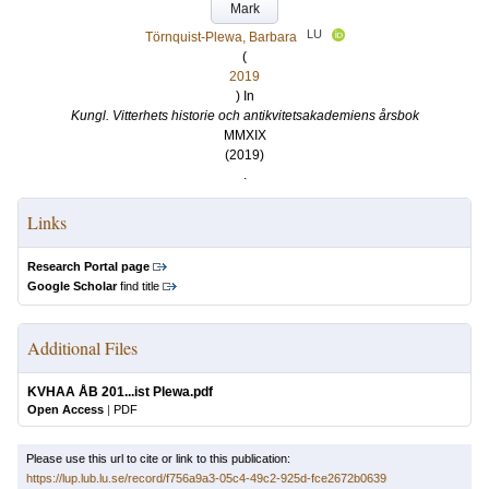
Mark
LU
Törnquist-Plewa, Barbara
(
2019
) In
Kungl. Vitterhets historie och antikvitetsakademiens årsbok
MMXIX
(2019)
.
Links
Research Portal page
Google Scholar
find title
Additional Files
KVHAA ÅB 201...ist Plewa.pdf
Open Access
|
PDF
Please use this url to cite or link to this publication:
https://lup.lub.lu.se/record/f756a9a3-05c4-49c2-925d-fce2672b0639