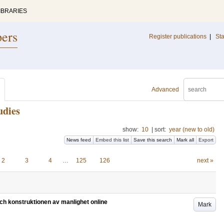
IBRARIES
pers
Register publications
|
Sta
Advanced
udies
show:
10
|
sort:
year (new to old)
News feed
Embed this list
Save this search
Mark all
Export
2
3
4
…
125
126
next »
och konstruktionen av manlighet online
Mark