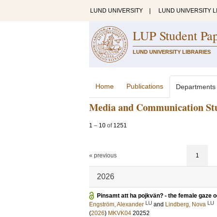
LUND UNIVERSITY
|
LUND UNIVERSITY L
LUP Student Pa
LUND UNIVERSITY LIBRARIES
Home
Publications
Departments
Media and Communication St
1
–
10
of
1251
« previous
1
2026
Pinsamt att ha pojkvän? - the female gaze 
LU
LU
Engström, Alexander
and
Lindberg, Nova
(
2026
)
MKVK04
20252