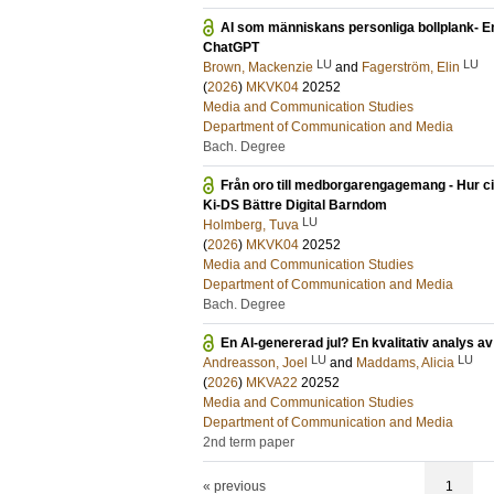
AI som människans personliga bollplank- En
ChatGPT
LU
LU
Brown, Mackenzie
and
Fagerström, Elin
(
2026
)
MKVK04
20252
Media and Communication Studies
Department of Communication and Media
Bach. Degree
Från oro till medborgarengagemang - Hur ci
Ki-DS Bättre Digital Barndom
LU
Holmberg, Tuva
(
2026
)
MKVK04
20252
Media and Communication Studies
Department of Communication and Media
Bach. Degree
En AI-genererad jul? En kvalitativ analys a
LU
LU
Andreasson, Joel
and
Maddams, Alicia
(
2026
)
MKVA22
20252
Media and Communication Studies
Department of Communication and Media
2nd term paper
« previous
1