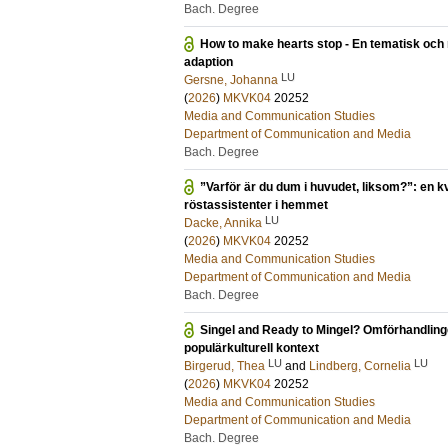
Bach. Degree
How to make hearts stop - En tematisk och 
adaption
LU
Gersne, Johanna
(
2026
)
MKVK04
20252
Media and Communication Studies
Department of Communication and Media
Bach. Degree
”Varför är du dum i huvudet, liksom?”: en kv
röstassistenter i hemmet
LU
Dacke, Annika
(
2026
)
MKVK04
20252
Media and Communication Studies
Department of Communication and Media
Bach. Degree
Singel and Ready to Mingel? Omförhandlingen 
populärkulturell kontext
LU
LU
Birgerud, Thea
and
Lindberg, Cornelia
(
2026
)
MKVK04
20252
Media and Communication Studies
Department of Communication and Media
Bach. Degree