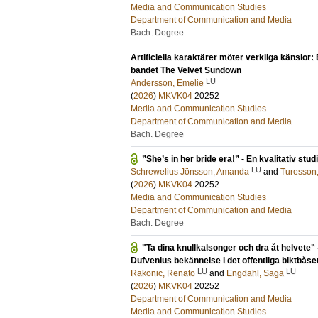
Media and Communication Studies
Department of Communication and Media
Bach. Degree
Artificiella karaktärer möter verkliga känslor: 
bandet The Velvet Sundown
LU
Andersson, Emelie
(
2026
)
MKVK04
20252
Media and Communication Studies
Department of Communication and Media
Bach. Degree
”She’s in her bride era!” - En kvalitativ stu
LU
Schrewelius Jönsson, Amanda
and
Turesson
(
2026
)
MKVK04
20252
Media and Communication Studies
Department of Communication and Media
Bach. Degree
"Ta dina knullkalsonger och dra åt helvete" -
Dufvenius bekännelse i det offentliga biktbåset
LU
LU
Rakonic, Renato
and
Engdahl, Saga
(
2026
)
MKVK04
20252
Department of Communication and Media
Media and Communication Studies