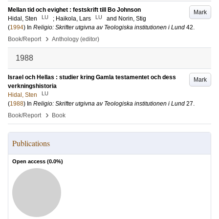
Mellan tid och evighet : festskrift till Bo Johnson
Mark
LU
LU
Hidal, Sten
;
Haikola, Lars
and
Norin, Stig
(
1994
) In
Religio: Skrifter utgivna av Teologiska institutionen i Lund
42
.
›
Book/Report
Anthology (editor)
1988
Israel och Hellas : studier kring Gamla testamentet och dess
Mark
verkningshistoria
LU
Hidal, Sten
(
1988
) In
Religio: Skrifter utgivna av Teologiska institutionen i Lund
27
.
›
Book/Report
Book
Publications
Open access (
0.0
%)