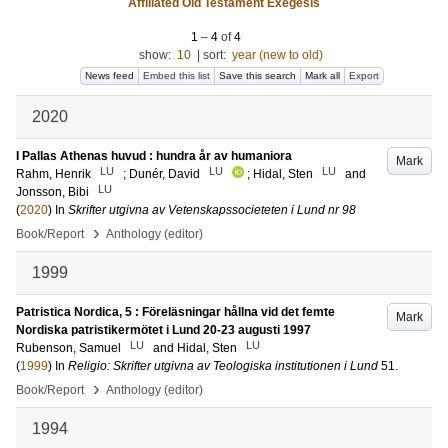
Affiliated Old Testament Exegesis
1
–
4
of
4
show:
10
|
sort:
year (new to old)
News feed
Embed this list
Save this search
Mark all
Export
2020
I Pallas Athenas huvud : hundra år av humaniora
Mark
LU
LU
LU
Rahm, Henrik
;
Dunér, David
;
Hidal, Sten
and
LU
Jonsson, Bibi
(
2020
) In
Skrifter utgivna av Vetenskapssocieteten i Lund nr 98
›
Book/Report
Anthology (editor)
1999
Patristica Nordica, 5 : Föreläsningar hållna vid det femte
Mark
Nordiska patristikermötet i Lund 20-23 augusti 1997
LU
LU
Rubenson, Samuel
and
Hidal, Sten
(
1999
) In
Religio: Skrifter utgivna av Teologiska institutionen i Lund
51
.
›
Book/Report
Anthology (editor)
1994