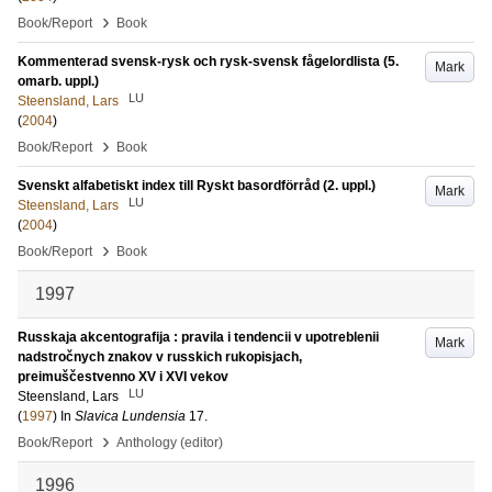
›
Book/Report
Book
Kommenterad svensk-rysk och rysk-svensk fågelordlista (5.
Mark
omarb. uppl.)
LU
Steensland, Lars
(
2004
)
›
Book/Report
Book
Svenskt alfabetiskt index till Ryskt basordförråd (2. uppl.)
Mark
LU
Steensland, Lars
(
2004
)
›
Book/Report
Book
1997
Russkaja akcentografija : pravila i tendencii v upotreblenii
Mark
nadstročnych znakov v russkich rukopisjach,
preimuščestvenno XV i XVI vekov
LU
Steensland, Lars
(
1997
) In
Slavica Lundensia
17
.
›
Book/Report
Anthology (editor)
1996