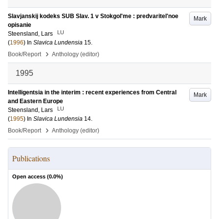
Slavjanskij kodeks SUB Slav. 1 v Stokgolʹme : predvaritelʹnoe
Mark
opisanie
LU
Steensland, Lars
(
1996
) In
Slavica Lundensia
15
.
›
Book/Report
Anthology (editor)
1995
Intelligentsia in the interim : recent experiences from Central
Mark
and Eastern Europe
LU
Steensland, Lars
(
1995
) In
Slavica Lundensia
14
.
›
Book/Report
Anthology (editor)
Publications
Open access (
0.0
%)