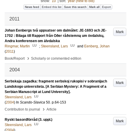
show:
10
|
sort:
year (new to old)
News feed
Embed this list
Save this search
Mark all
Export
2011
Johan Eenbergs två uppsatser om dalmålet: JE-1693 och JE-
Mark
1702 : Bilaga till Rapport från Oðer råðstemną um övdalskų,
Andra konferensen om älvdalska
LU
LU
Ringmar, Martin
;
Steensland, Lars
and
Eenberg, Johan
(
2011
)
›
Book/Report
Scholarly or commented edition
2004
Serbskaja zagadka: fragment serbskoj rukopisi v sobranijach
Mark
Lundskogo universiteta. [A Serbian Mystery: A Fragment of a
Serbian Manuscript at Lund University].
LU
Steensland, Lars
(
2004
) In
Scando-Slavica
50
.
p.64-153
›
Contribution to journal
Article
Ryskt basordförråd (3. uppl.)
Mark
LU
Steensland, Lars
(
2004
)