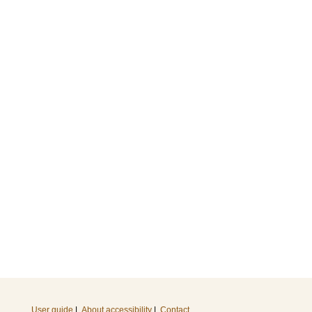
User guide
|
About accessibility
|
Contact