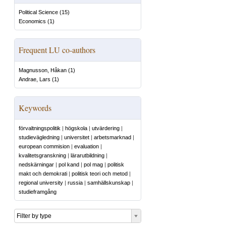
Political Science
(
15
)
Economics
(
1
)
Frequent LU co-authors
Magnusson, Håkan
(
1
)
Andrae, Lars
(
1
)
Keywords
förvaltningspolitik
|
högskola
|
utvärdering
|
studievägledning
|
universitet
|
arbetsmarknad
|
european commision
|
evaluation
|
kvalitetsgranskning
|
lärarutbildning
|
nedskärningar
|
pol kand
|
pol mag
|
politisk
makt och demokrati
|
politisk teori och metod
|
regional university
|
russia
|
samhällskunskap
|
studieframgång
Filter by type