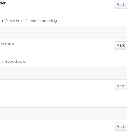
olor
Mark
›
Paper in conference proceeding
i skolan
Mark
›
Book chapter
Mark
Mark