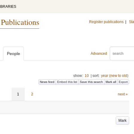
IBRARIES
 Publications
Register publications
|
Sta
People
Advanced
show:
10
|
sort:
year (new to old)
News feed
Embed this list
Save this search
Mark all
Export
1
2
next »
Mark