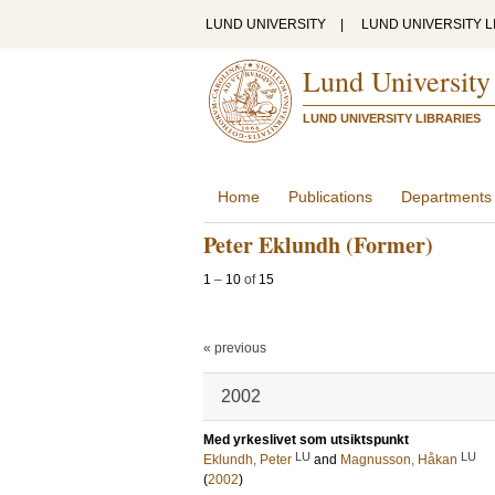
LUND UNIVERSITY
|
LUND UNIVERSITY L
Lund University
LUND UNIVERSITY LIBRARIES
Home
Publications
Departments
Peter Eklundh (Former)
1
–
10
of
15
« previous
2002
Med yrkeslivet som utsiktspunkt
LU
LU
Eklundh, Peter
and
Magnusson, Håkan
(
2002
)