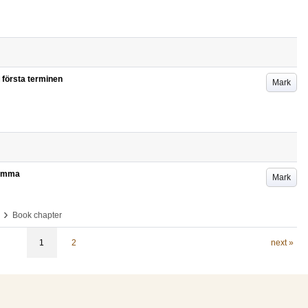
l första terminen
Mark
ilemma
Mark
›
Book chapter
1
2
next »