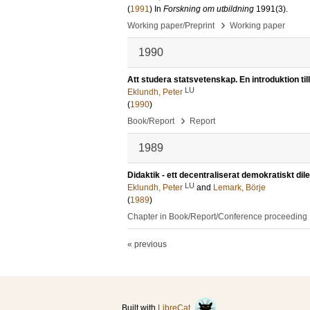
(
1991
) In
Forskning om utbildning
1991
(3)
.
›
Working paper/Preprint
Working paper
1990
Att studera statsvetenskap. En introduktion til
LU
Eklundh, Peter
(
1990
)
›
Book/Report
Report
1989
Didaktik - ett decentraliserat demokratiskt d
LU
Eklundh, Peter
and
Lemark, Börje
(
1989
)
Chapter in Book/Report/Conference proceeding
« previous
Built with
LibreCat