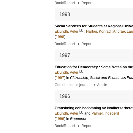
›
Book/Report
Report
1998
Social Services for Students at Regional Unive
LU
Eklundh, Peter
;
Hartog, Konrad
;
Andrae, Lar
(
1998
)
›
Book/Report
Report
1997
Education for Democracy : Some Notes on the 
LU
Eklundh, Peter
(
1997
) In
Citizenship, Social and Economics Edu
›
Contribution to journal
Article
1996
Granskning och bedömning av kvalitetsarbetet
LU
Eklundh, Peter
and
Palmér, Ingegerd
(
1996
) In
Rapporter
›
Book/Report
Report