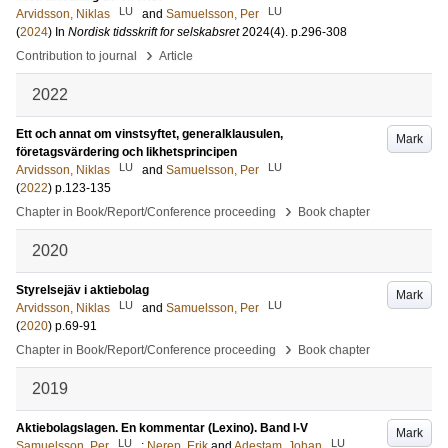
LU
LU
Arvidsson, Niklas
and
Samuelsson, Per
(
2024
) In
Nordisk tidsskrift for selskabsret
2024
(4)
.
p.296-308
›
Contribution to journal
Article
2022
Ett och annat om vinstsyftet, generalklausulen,
Mark
företagsvärdering och likhetsprincipen
LU
LU
Arvidsson, Niklas
and
Samuelsson, Per
(
2022
)
p.123-135
›
Chapter in Book/Report/Conference proceeding
Book chapter
2020
Styrelsejäv i aktiebolag
Mark
LU
LU
Arvidsson, Niklas
and
Samuelsson, Per
(
2020
)
p.69-91
›
Chapter in Book/Report/Conference proceeding
Book chapter
2019
Aktiebolagslagen. En kommentar (Lexino). Band I-V
Mark
LU
LU
Samuelsson, Per
;
Nerep, Erik
and
Adestam, Johan