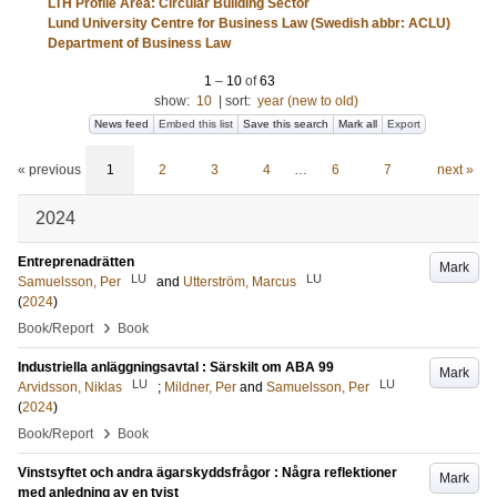
LTH Profile Area: Circular Building Sector
Lund University Centre for Business Law (Swedish abbr: ACLU)
Department of Business Law
1
–
10
of
63
show:
10
|
sort:
year (new to old)
News feed
Embed this list
Save this search
Mark all
Export
« previous
1
2
3
4
…
6
7
next »
2024
Entreprenadrätten
Mark
LU
LU
Samuelsson, Per
and
Utterström, Marcus
(
2024
)
›
Book/Report
Book
Industriella anläggningsavtal : Särskilt om ABA 99
Mark
LU
LU
Arvidsson, Niklas
;
Mildner, Per
and
Samuelsson, Per
(
2024
)
›
Book/Report
Book
Vinstsyftet och andra ägarskyddsfrågor : Några reflektioner
Mark
med anledning av en tvist