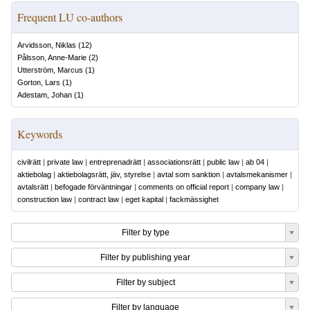
Frequent LU co-authors
Arvidsson, Niklas
(
12
)
Pålsson, Anne-Marie
(
2
)
Utterström, Marcus
(
1
)
Gorton, Lars
(
1
)
Adestam, Johan
(
1
)
Keywords
civilrätt
|
private law
|
entreprenadrätt
|
associationsrätt
|
public law
|
ab 04
|
aktiebolag
|
aktiebolagsrätt, jäv, styrelse
|
avtal som sanktion
|
avtalsmekanismer
|
avtalsrätt
|
befogade förväntningar
|
comments on official report
|
company law
|
construction law
|
contract law
|
eget kapital
|
fackmässighet
Filter by type
Filter by publishing year
Filter by subject
Filter by language