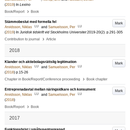
(
2019
) In
Lexino
›
Book/Report
Book
Stämmobeslut med formella fel
Mark
LU
LU
Arvidsson, Niklas
and
Samuelsson, Per
(
2019
) In
Juridisk tidskrift vid Stockholms Universitet
2019-20
(2)
.
p.291-305
›
Contribution to journal
Article
2018
Klander och aktiebolagsrättslig legitimation
Mark
LU
LU
Arvidsson, Niklas
and
Samuelsson, Per
(
2018
)
p.15-26
›
Chapter in Book/Report/Conference proceeding
Book chapter
Entreprenadavtal mellan näringsidkare och konsument
Mark
LU
LU
Arvidsson, Niklas
and
Samuelsson, Per
(
2018
)
›
Book/Report
Book
2017
Funktionsbrist i småhusentreprenad