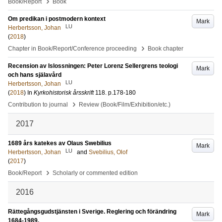
›
Book/Report
Book
Om predikan i postmodern kontext
Mark
LU
Herbertsson, Johan
(
2018
)
›
Chapter in Book/Report/Conference proceeding
Book chapter
Recension av Islossningen: Peter Lorenz Sellergrens teologi
Mark
och hans själavård
LU
Herbertsson, Johan
(
2018
) In
Kyrkohistorisk årsskrift
118
.
p.178-180
›
Contribution to journal
Review (Book/Film/Exhibition/etc.)
2017
1689 års katekes av Olaus Swebilius
Mark
LU
Herbertsson, Johan
and
Svebilius, Olof
(
2017
)
›
Book/Report
Scholarly or commented edition
2016
Rättegångsgudstjänsten i Sverige. Reglering och förändring
Mark
1684-1989.