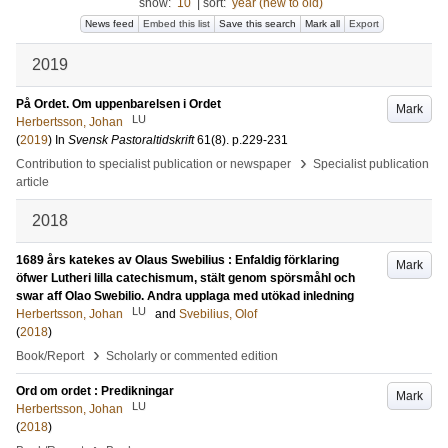
show:
10
|
sort:
year (new to old)
News feed
Embed this list
Save this search
Mark all
Export
2019
På Ordet. Om uppenbarelsen i Ordet
Mark
LU
Herbertsson, Johan
(
2019
) In
Svensk Pastoraltidskrift
61
(8)
.
p.229-231
›
Contribution to specialist publication or newspaper
Specialist publication
article
2018
1689 års katekes av Olaus Swebilius : Enfaldig förklaring
Mark
öfwer Lutheri lilla catechismum, stält genom spörsmåhl och
swar aff Olao Swebilio. Andra upplaga med utökad inledning
LU
Herbertsson, Johan
and
Svebilius, Olof
(
2018
)
›
Book/Report
Scholarly or commented edition
Ord om ordet : Predikningar
Mark
LU
Herbertsson, Johan
(
2018
)