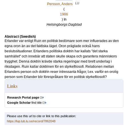
LU
Persson, Anders
(
1986
) In
Helsingborgs Dagblad
Abstract (Swedish)
Erlander var enligt Ruin en politisk bedömare som mer influerades av den
egna oron än av det faktiska läget. Oron präglade också hans
beslutssituationer. Erlanders politiska doktrin har kallats "det starka
samhället" och innebär att staten skulle skapa och garantera människors
trygghet. Denna doktrin krävde starka regeringar med brett underlag i
riksdagen. Ruin kallar doktrinen för en styrkefilosofi. Relationen mellan
Erlanders person och doktrin reser intressanta frågor, t.ex. varför en orolig
person som Erlander blir förespråkare för en politisk styrkefilosofi?
Links
Research Portal page
Google Scholar
find title
Please use this url to cite or link to this publication:
https://lup.lub.lu.se/record/7862048