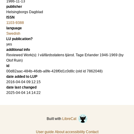
1986-11-13
publisher
Helsingborgs Dagblad
ISSN
1103-9388
language
Swedish
LU publication?
yes
additional info
Reviewed Work(s): I välfärdsstatens tjänst. Tage Erlander 1946-1969 (by
Olof Ruin)
id
00d82aac-484b-46db-a8fe-428f0d1c0d8c (old id 7862048)
date added to LUP
2016-04-04 09:12:15
date last changed
2025-04-04 14:14:22
Built with
LibreCat
User guide
About accessibility
Contact