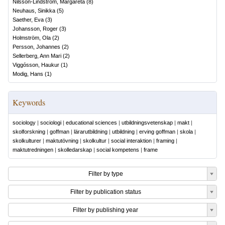
Nilsson-Lindström, Margareta
(
8
)
Neuhaus, Sinikka
(
5
)
Saether, Eva
(
3
)
Johansson, Roger
(
3
)
Holmström, Ola
(
2
)
Persson, Johannes
(
2
)
Sellerberg, Ann Mari
(
2
)
Viggósson, Haukur
(
1
)
Modig, Hans
(
1
)
Keywords
sociology
|
sociologi
|
educational sciences
|
utbildningsvetenskap
|
makt
|
skolforskning
|
goffman
|
lärarutbildning
|
utbildning
|
erving goffman
|
skola
|
skolkulturer
|
maktutövning
|
skolkultur
|
social interaktion
|
framing
|
maktutredningen
|
skolledarskap
|
social kompetens
|
frame
Filter by type
Filter by publication status
Filter by publishing year