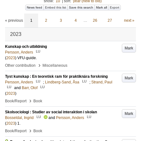
show:
10
|
sort:
year (new to old)
News feed
Embed this list
Save this search
Mark all
Export
« previous
1
2
3
4
…
26
27
next »
2023
Kunskap och utbildning
Mark
LU
Persson, Anders
(
2023
)
VFU-guide
.
›
Other contribution
Miscellaneous
Tyst kunskap : En teoretisk ram för praktiknära forskning
Mark
LU
LU
Persson, Anders
;
Lindberg-Sand, Åsa
;
Strand, Paul
LU
LU
and
Barr, Olof
(
2023
)
›
Book/Report
Book
Skolsociologi : Studier av social interaktion i skolan
Mark
LU
LU
Bosseldal, Ingrid
and
Persson, Anders
(
2023
)
1
.
›
Book/Report
Book