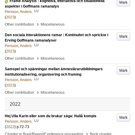
Frame Analysis : kognitiva, interaktiva och situationella
Mark
aspekter i Goffmans ramanalys
LU
Persson, Anders
(
2023
)
›
Other contribution
Miscellaneous
Den sociala interaktionens ramar : Kontinuitet och sprickor i
Mark
Erving Goffmans ramanalyser
LU
Persson, Anders
(
2023
)
›
Other contribution
Miscellaneous
Samspel och spänningar mellan ämneslärarutbildningars
Mark
institutionalisering, organisering och framing
LU
Persson, Anders
(
2023
)
›
Other contribution
Miscellaneous
2022
Hej Ulla Karin eller som du brukar säga: Hallå kompis
Mark
LU
Persson, Anders
(
2022
)
p.72-73
›
Chapter in Book/Report/Conference proceeding
Book chapter