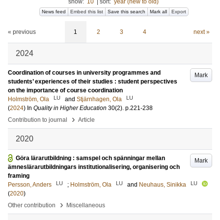
show:
10
|
sort:
year (new to old)
News feed
Embed this list
Save this search
Mark all
Export
« previous
1
2
3
4
next »
2024
Coordination of courses in university programmes and
Mark
students’ experiences of their studies : student perspectives
on the importance of course coordination
LU
LU
Holmström, Ola
and
Stjärnhagen, Ola
(
2024
) In
Quality in Higher Education
30
(2)
.
p.221-238
›
Contribution to journal
Article
2020
Göra lärarutbildning : samspel och spänningar mellan
Mark
ämneslärarutbildningars institutionalisering, organisering och
framing
LU
LU
LU
Persson, Anders
;
Holmström, Ola
and
Neuhaus, Sinikka
(
2020
)
›
Other contribution
Miscellaneous