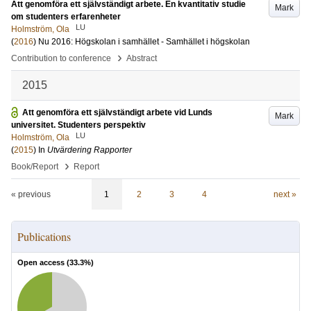
Att genomföra ett självständigt arbete. En kvantitativ studie
Mark
om studenters erfarenheter
LU
Holmström, Ola
(
2016
)
Nu 2016: Högskolan i samhället - Samhället i högskolan
›
Contribution to conference
Abstract
2015
Att genomföra ett självständigt arbete vid Lunds
Mark
universitet. Studenters perspektiv
LU
Holmström, Ola
(
2015
) In
Utvärdering Rapporter
›
Book/Report
Report
« previous
1
2
3
4
next »
Publications
Open access (
33.3
%)