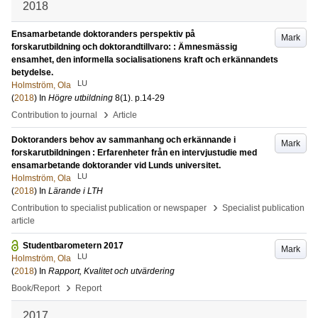
2018
Ensamarbetande doktoranders perspektiv på
Mark
forskarutbildning och doktorandtillvaro: : Ämnesmässig
ensamhet, den informella socialisationens kraft och erkännandets
betydelse.
LU
Holmström, Ola
(
2018
) In
Högre utbildning
8
(1)
.
p.14-29
›
Contribution to journal
Article
Doktoranders behov av sammanhang och erkännande i
Mark
forskarutbildningen : Erfarenheter från en intervjustudie med
ensamarbetande doktorander vid Lunds universitet.
LU
Holmström, Ola
(
2018
) In
Lärande i LTH
›
Contribution to specialist publication or newspaper
Specialist publication
article
Studentbarometern 2017
Mark
LU
Holmström, Ola
(
2018
) In
Rapport, Kvalitet och utvärdering
›
Book/Report
Report
2017