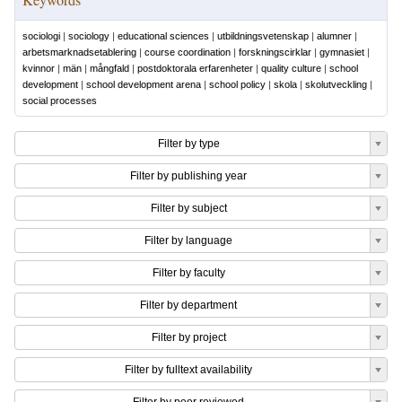
sociologi
|
sociology
|
educational sciences
|
utbildningsvetenskap
|
alumner
|
arbetsmarknadsetablering
|
course coordination
|
forskningscirklar
|
gymnasiet
|
kvinnor
|
män
|
mångfald
|
postdoktorala erfarenheter
|
quality culture
|
school
development
|
school development arena
|
school policy
|
skola
|
skolutveckling
|
social processes
Filter by type
Filter by publishing year
Filter by subject
Filter by language
Filter by faculty
Filter by department
Filter by project
Filter by fulltext availability