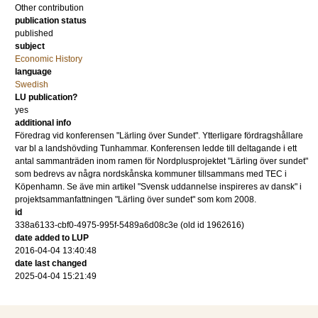
Other contribution
publication status
published
subject
Economic History
language
Swedish
LU publication?
yes
additional info
Föredrag vid konferensen "Lärling över Sundet". Ytterligare fördragshållare
var bl a landshövding Tunhammar. Konferensen ledde till deltagande i ett
antal sammanträden inom ramen för Nordplusprojektet "Lärling över sundet"
som bedrevs av några nordskånska kommuner tillsammans med TEC i
Köpenhamn. Se äve min artikel "Svensk uddannelse inspireres av dansk" i
projektsammanfattningen "Lärling över sundet" som kom 2008.
id
338a6133-cbf0-4975-995f-5489a6d08c3e (old id 1962616)
date added to LUP
2016-04-04 13:40:48
date last changed
2025-04-04 15:21:49