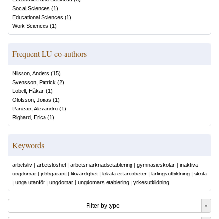
Social Sciences
(
1
)
Educational Sciences
(
1
)
Work Sciences
(
1
)
Frequent LU co-authors
Nilsson, Anders
(
15
)
Svensson, Patrick
(
2
)
Lobell, Håkan
(
1
)
Olofsson, Jonas
(
1
)
Panican, Alexandru
(
1
)
Righard, Erica
(
1
)
Keywords
arbetsliv
|
arbetslöshet
|
arbetsmarknadsetablering
|
gymnasieskolan
|
inaktiva
ungdomar
|
jobbgaranti
|
likvärdighet
|
lokala erfarenheter
|
lärlingsutbildning
|
skola
|
unga utanför
|
ungdomar
|
ungdomars etablering
|
yrkesutbildning
Filter by type