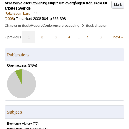
Arbetslinje eller utbildningslinje? Om övergången från skola till
Mark
arbete i Sverige
LU
Pettersson, Lars
(
2008
)
TemaNord 2008:584
.
p.333-398
›
Chapter in Book/Report/Conference proceeding
Book chapter
« previous
1
2
3
4
…
7
8
next »
Publications
Open access (
7.8
%)
Subjects
Economic History
(
72
)
Economics and Business
(
3
)