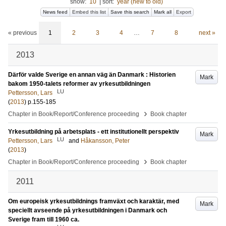
show:
10
|
sort:
year (new to old)
News feed
Embed this list
Save this search
Mark all
Export
« previous
1
2
3
4
…
7
8
next »
2013
Därför valde Sverige en annan väg än Danmark : Historien
Mark
bakom 1950-talets reformer av yrkesutbildningen
LU
Pettersson, Lars
(
2013
)
p.155-185
›
Chapter in Book/Report/Conference proceeding
Book chapter
Yrkesutbildning på arbetsplats - ett institutionellt perspektiv
Mark
LU
Pettersson, Lars
and
Håkansson, Peter
(
2013
)
›
Chapter in Book/Report/Conference proceeding
Book chapter
2011
Om europeisk yrkesutbildnings framväxt och karaktär, med
Mark
speciellt avseende på yrkesutbildningen i Danmark och
Sverige fram till 1960 ca.