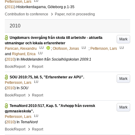
LU
Pettersson, Lars
(
2011
)
Historikerdagarna, Göteborg
p.1-35
›
Contribution to conference
Paper, not in proceeding
2010
Ungdomars övergång från skola till arbetsliv - aktuella
Mark
utmaningar och lokala erfarenheter
LU
LU
LU
Panican, Alexandru
;
Olofsson, Jonas
;
Pettersson, Lars
LU
and
Righard, Erica
(
2010
) In
Meddelanden från Socialhögskolan 2009:1
›
Book/Report
Report
SOU 2010:75, bil. 5, "Erfarenheter av APU".
Mark
LU
Pettersson, Lars
(
2010
) In
SOU
›
Book/Report
Report
TemaNord 2010:517, Kap. 5. "Avhopp från svensk
Mark
gymnasieskola".
LU
Pettersson, Lars
(
2010
) In
TemaNord
›
Book/Report
Report