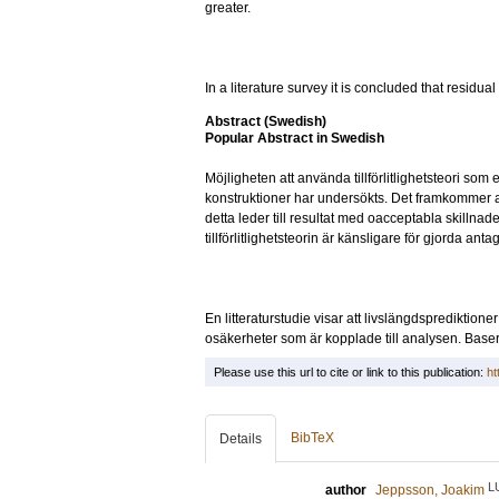
greater.
In a literature survey it is concluded that residual 
Abstract (Swedish)
Popular Abstract in Swedish
Möjligheten att använda tillförlitlighetsteori som
konstruktioner har undersökts. Det framkommer att
detta leder till resultat med oacceptabla skilln
tillförlitlighetsteorin är känsligare för gjorda ant
En litteraturstudie visar att livslängdsprediktioner
osäkerheter som är kopplade till analysen. Baser
Please use this url to cite or link to this publication:
ht
BibTeX
Details
L
author
Jeppsson, Joakim