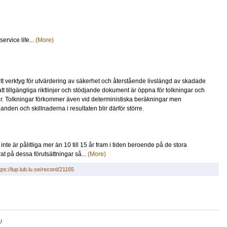
service life...
(More)
 ett verktyg för utvärdering av säkerhet och återstående livslängd av skadade
 tillgängliga riktlinjer och stödjande dokument är öppna för tolkningar och
ader. Tolkningar förkommer även vid deterministiska beräkningar men
aganden och skillnaderna i resultaten blir därför större.
 inte är pålitliga mer än 10 till 15 år fram i tiden beroende på de stora
at på dessa förutsättningar så...
(More)
tps://lup.lub.lu.se/record/21165
U