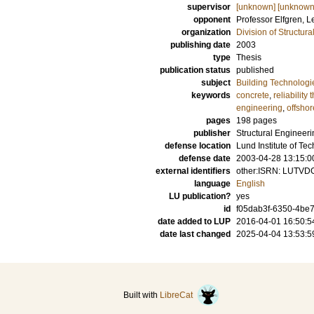
supervisor
[unknown] [unknown
opponent
Professor
Elfgren, L
organization
Division of Structur
publishing date
2003
type
Thesis
publication status
published
subject
Building Technologi
keywords
concrete
,
reliability 
engineering
,
offsho
pages
198
pages
publisher
Structural Engineeri
defense location
Lund Institute of Te
defense date
2003-04-28 13:15:0
external identifiers
other:ISRN: LUTVD
language
English
LU publication?
yes
id
f05dab3f-6350-4be7
date added to LUP
2016-04-01 16:50:5
date last changed
2025-04-04 13:53:5
Built with
LibreCat