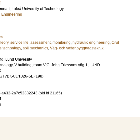
]
ennart
, Luleå University of Technology
al Engineering
es
theory
,
service life
,
assessment
,
monitoring
,
hydraulic engineering
,
Civil
re technology
,
soil mechanics
,
Väg- och vattenbyggnadsteknik
ng, Lund University
chnology, V-building, room V:C, John Ericssons väg 1, LUND
0
G/TVBK-03/1026-SE (198)
-a432-2a7c52382243 (old id 21165)
4
9