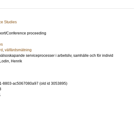
ce Studies
port/Conference proceeding
es
rd
,
välfärdsmätning
hälsoskapande serviceprocesser i arbetsliv, samhälle och för individ
Lodin, Henrik
1-8803-ac5067080a97 (old id 3053895)
3
1