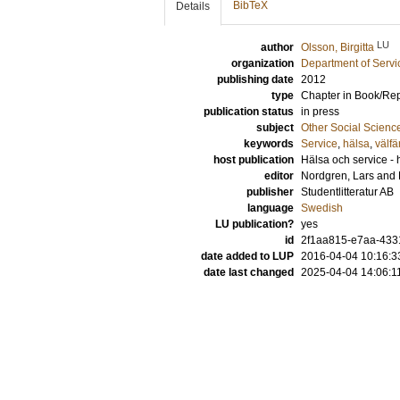
BibTeX
Details
LU
author
Olsson, Birgitta
organization
Department of Servi
publishing date
2012
type
Chapter in Book/Re
publication status
in press
subject
Other Social Scienc
keywords
Service
,
hälsa
,
välfä
host publication
Hälsa och service - 
editor
Nordgren, Lars
and
publisher
Studentlitteratur AB
language
Swedish
LU publication?
yes
id
2f1aa815-e7aa-433
date added to LUP
2016-04-04 10:16:3
date last changed
2025-04-04 14:06:1