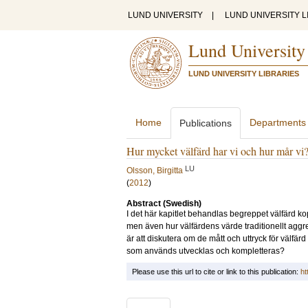
LUND UNIVERSITY
|
LUND UNIVERSITY L
Lund University
LUND UNIVERSITY LIBRARIES
Home
Departments
Publications
Hur mycket välfärd har vi och hur mår vi
LU
Olsson, Birgitta
(
2012
)
Abstract (Swedish)
I det här kapitlet behandlas begreppet välfärd ko
men även hur välfärdens värde traditionellt aggr
är att diskutera om de mått och uttryck för välfärd
som används utvecklas och kompletteras?
Please use this url to cite or link to this publication:
ht