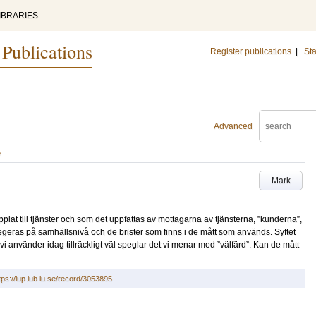
IBRARIES
 Publications
Register publications
|
Sta
Advanced
?
Mark
pplat till tjänster och som det uppfattas av mottagarna av tjänsterna, ”kunderna”,
egeras på samhällsnivå och de brister som finns i de mått som används. Syftet
 vi använder idag tillräckligt väl speglar det vi menar med ”välfärd”. Kan de mått
tps://lup.lub.lu.se/record/3053895