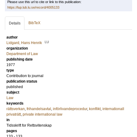
Please use this url to cite or link to this publication:
https://lup.lub.lu.se/record/4005133
BibTeX
Details
author
LU
Lidgard, Hans Henrik
organization
Department of Law
publishing date
1977
type
Contribution to journal
publication status
published
subject
Law
keywords
rättsverkan
,
frihandelsavtal
,
införlivandeprocedur
,
konflikt
,
internationall
privaträtt
,
private international law
in
Tidsskrift for Rettsvitenskap
pages
133 - 133