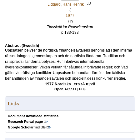
LU
Lidgard, Hans Henrik
(
1977
) In
Tidsskrift for Rettsvitenskap
p.133-133
Abstract (Swedish)
Uppsatsen belyser de nordiska frihandelsavtalens genomslag i den interna
rättsordningen i gemenskapen och de nordiska länderna. Tradition och
rättspraxis i länderna belyses: Hur införlivas internationella
överenskommelser: Vilken verkan får sålunda införlivade regler; och Vad
gäller vid rättsliga konflikter. Uppsatsen behandlar därefter den faktiska
behandlingen av frihandelsavtalen och speciellt dess konkurrensregler.
1977 Nordiska...ern rA tt.pdf
Open Access
|
PDF
Links
Document download statistics
Research Portal page
Google Scholar
find title