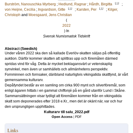
LU
Burström, Nanouschka Myrberg
;
Hedlund, Ragnar
;
Hårdh, Birgitta
;
LU
LU
von Heijne, Cecilia
;
Ingvardson, Gitte
;
Karsten, Per
;
Kilger,
Christoph
and
Moesgaard, Jens Christian
(
2022
) In
Svensk Numismatisk Tidskrift
Abstract (Swedish)
Under våren 2022 ska den så kallade Everlöv-skatten säljas på offentlig
auktion. Därför kommer skatten att splittras upp och föremålen därmed
spridas vind för våg. Detta är mycket beklagansvärt ur vetenskaplig
synvinkel, men även ur samhällets och allmänhetens perspektiv.
Fornminnen och fornsaker, däribland naturligtvis vikingatida skattfynd, är vårt
gemensamma kulturarv.
Depåfyndet består av en samling om cirka 900 mynt och silverföremål, som
enligt ägaren hittats i en gammal chiffonjé på en gård utanför Lund i Skåne.
Sammansättningen visar tydligt att föremålen kommer från en vikingatida
skatt som deponerades efter 1018 e.Kr., men det är okänt när, var och hur
den ursprungligen upphittades.
Kulturarv till salu_2022.pdf
Open Access
|
PDF
Links