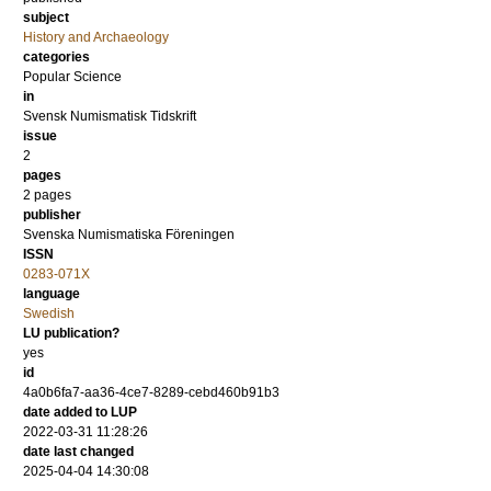
subject
History and Archaeology
categories
Popular Science
in
Svensk Numismatisk Tidskrift
issue
2
pages
2 pages
publisher
Svenska Numismatiska Föreningen
ISSN
0283-071X
language
Swedish
LU publication?
yes
id
4a0b6fa7-aa36-4ce7-8289-cebd460b91b3
date added to LUP
2022-03-31 11:28:26
date last changed
2025-04-04 14:30:08