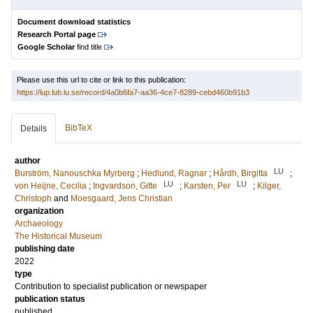
Document download statistics
Research Portal page
Google Scholar
find title
Please use this url to cite or link to this publication:
https://lup.lub.lu.se/record/4a0b6fa7-aa36-4ce7-8289-cebd460b91b3
BibTeX
Details
author
LU
Burström, Nanouschka Myrberg
;
Hedlund, Ragnar
;
Hårdh, Birgitta
;
LU
LU
von Heijne, Cecilia
;
Ingvardson, Gitte
;
Karsten, Per
;
Kilger,
Christoph
and
Moesgaard, Jens Christian
organization
Archaeology
The Historical Museum
publishing date
2022
type
Contribution to specialist publication or newspaper
publication status
published