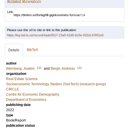
Related Resources
Link:
https://timbro.se/forlag/till-gigekonomins-forsvar/
Please use this url to cite or link to this publication:
https://lup.lub.lu.se/record/4aab3527-23a0-41d0-bc5e-9252c47831e5
BibTeX
Details
author
LU
LU
Wernberg, Joakim
and
Bergh, Andreas
organization
Real Estate Science
Socioeconomic Technology Studies (SoeTech) (research group)
CIRCLE
Centre for Economic Demography
Department of Economics
publishing date
2022
type
Book/Report
publication status