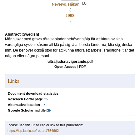
LU
Neveryd, Håkan
(
1998
)
Abstract (Swedish)
Människor med grava rörelsehinder behöver hjälp för att klara av sina
vardagliga sysslor såsom att klä på sig, äta, borsta tänderna, klia sig, dricka
mm. De behöver också stöd för att kunna utföra ett arbete. Traditionellt är det
någon eller några personl
ultraljudsnavigerande.pdf
Open Access
|
PDF
Links
Document download statistics
Research Portal page
Alternative location
Google Scholar
find title
Please use this url to cite or link to this publication:
https://lup.lub.lu.se/record/754662