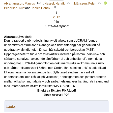
LU
LU
LU
Abrahamsson, Marcus
;
Hassel, Henrik
;
Månsson, Peter
;
LU
Pedersen, Kurt
and
Tehler, Henrik
(
2012
) In
LUCRAM rapport
Abstract (Swedish)
Denna rapport utgör redovisning av ett arbete som LUCRAM (Lunds
universitets centrum för riskanalys och riskhantering) har genomfört på
uppdrag av Myndigheten för samhällsskydd och beredskap (MSB).
Uppdraget heter ”Studie om föreskrifters inverkan på kommuners risk- och
sårbarhetsanalyser avseende jämförbarhet och enhetlighet”. Inom detta
uppdrag har LUCRAM genomfört en dokumentstudie av kommunala risk-
och sårbarhetsanalyser i Skåne och Örebro län, samt en enkätstudie riktad
till kommunerna i ovanstående län. Syftet med studien har varit att
undersöka om, och i så fall på vilket sätt, enhetligheten och jämförbarheten
mellan olika kommunala risk- och sårbarhetsanalyser har ändrats i samband
med införandet av MSB:s föreskrifter MSBFS 2010:6.
Effekt av för...ter FINAL.pdf
Open Access
|
PDF
Links