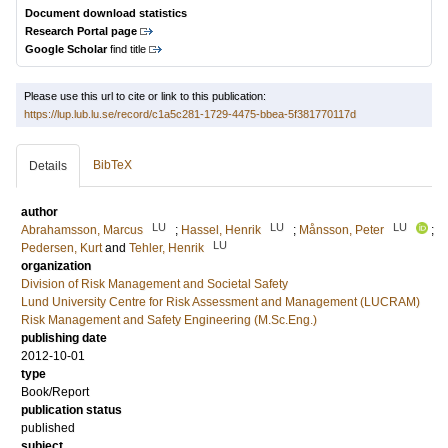
Document download statistics
Research Portal page
Google Scholar
find title
Please use this url to cite or link to this publication:
https://lup.lub.lu.se/record/c1a5c281-1729-4475-bbea-5f381770117d
BibTeX
Details
author
LU
LU
LU
Abrahamsson, Marcus
;
Hassel, Henrik
;
Månsson, Peter
;
LU
Pedersen, Kurt
and
Tehler, Henrik
organization
Division of Risk Management and Societal Safety
Lund University Centre for Risk Assessment and Management (LUCRAM)
Risk Management and Safety Engineering (M.Sc.Eng.)
publishing date
2012-10-01
type
Book/Report
publication status
published
subject