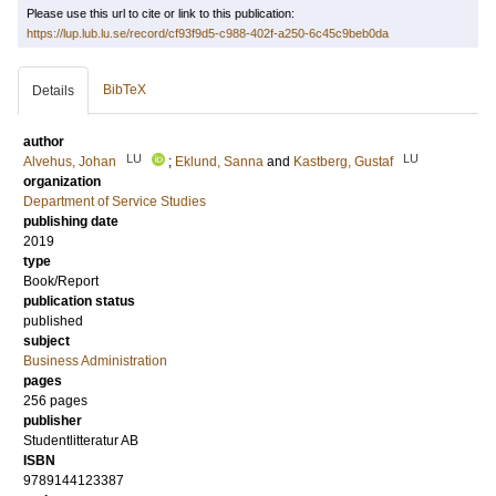
Please use this url to cite or link to this publication:
https://lup.lub.lu.se/record/cf93f9d5-c988-402f-a250-6c45c9beb0da
BibTeX
Details
author
LU
LU
Alvehus, Johan
;
Eklund, Sanna
and
Kastberg, Gustaf
organization
Department of Service Studies
publishing date
2019
type
Book/Report
publication status
published
subject
Business Administration
pages
256
pages
publisher
Studentlitteratur AB
ISBN
9789144123387