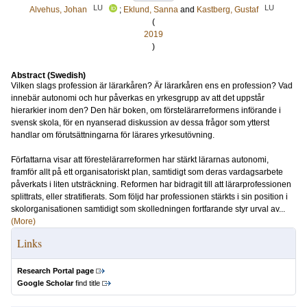
LU
LU
Alvehus, Johan
;
Eklund, Sanna
and
Kastberg, Gustaf
(
2019
)
Abstract (Swedish)
Vilken slags profession är lärarkåren? Är lärarkåren ens en profession? Vad
innebär autonomi och hur påverkas en yrkesgrupp av att det uppstår
hierarkier inom den? Den här boken, om förstelärarreformens införande i
svensk skola, för en nyanserad diskussion av dessa frågor som ytterst
handlar om förutsättningarna för lärares yrkesutövning.
Författarna visar att förestelärarreformen har stärkt lärarnas autonomi,
framför allt på ett organisatoriskt plan, samtidigt som deras vardagsarbete
påverkats i liten utsträckning. Reformen har bidragit till att lärarprofessionen
splittrats, eller stratifierats. Som följd har professionen stärkts i sin position i
skolorganisationen samtidigt som skolledningen fortfarande styr urval av...
(More)
Links
Research Portal page
Google Scholar
find title