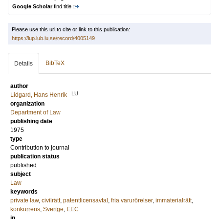
Google Scholar
find title
Please use this url to cite or link to this publication:
https://lup.lub.lu.se/record/4005149
BibTeX
Details
author
LU
Lidgard, Hans Henrik
organization
Department of Law
publishing date
1975
type
Contribution to journal
publication status
published
subject
Law
keywords
private law
,
civilrätt
,
patentlicensavtal
,
fria varurörelser
,
immaterialrätt
,
konkurrens
,
Sverige
,
EEC
in