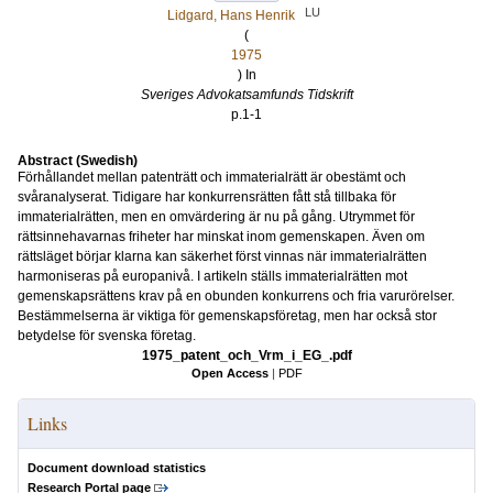
LU
Lidgard, Hans Henrik
(
1975
) In
Sveriges Advokatsamfunds Tidskrift
p.1-1
Abstract (Swedish)
Förhållandet mellan patenträtt och immaterialrätt är obestämt och
svåranalyserat. Tidigare har konkurrensrätten fått stå tillbaka för
immaterialrätten, men en omvärdering är nu på gång. Utrymmet för
rättsinnehavarnas friheter har minskat inom gemenskapen. Även om
rättsläget börjar klarna kan säkerhet först vinnas när immaterialrätten
harmoniseras på europanivå. I artikeln ställs immaterialrätten mot
gemenskapsrättens krav på en obunden konkurrens och fria varurörelser.
Bestämmelserna är viktiga för gemenskapsföretag, men har också stor
betydelse för svenska företag.
1975_patent_och_Vrm_i_EG_.pdf
Open Access
|
PDF
Links
Document download statistics
Research Portal page