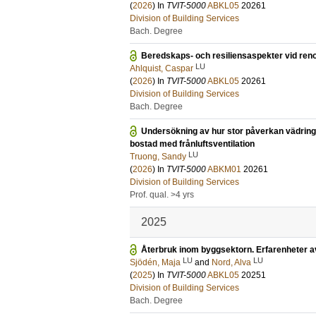
(
2026
) In
TVIT-5000
ABKL05
20261
Division of Building Services
Bach. Degree
Beredskaps- och resiliensaspekter vid re
LU
Ahlquist, Caspar
(
2026
) In
TVIT-5000
ABKL05
20261
Division of Building Services
Bach. Degree
Undersökning av hur stor påverkan vädring
bostad med frånluftsventilation
LU
Truong, Sandy
(
2026
) In
TVIT-5000
ABKM01
20261
Division of Building Services
Prof. qual. >4 yrs
2025
Återbruk inom byggsektorn. Erfarenheter av
LU
LU
Sjödén, Maja
and
Nord, Alva
(
2025
) In
TVIT-5000
ABKL05
20251
Division of Building Services
Bach. Degree