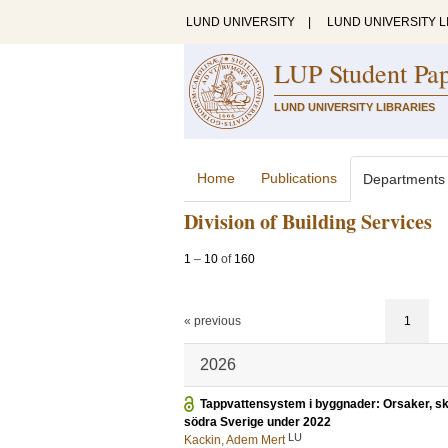
LUND UNIVERSITY
|
LUND UNIVERSITY L
LUP Student Pa
LUND UNIVERSITY LIBRARIES
Home
Publications
Departments
Division of Building Services
1
–
10
of
160
« previous
1
2026
Tappvattensystem i byggnader: Orsaker, ska
södra Sverige under 2022
LU
Kackin, Adem Mert