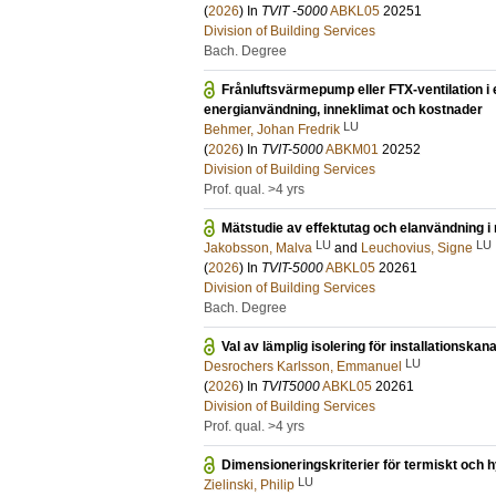
(
2026
) In
TVIT -5000
ABKL05
20251
Division of Building Services
Bach. Degree
Frånluftsvärmepump eller FTX-ventilation i 
energianvändning, inneklimat och kostnader
LU
Behmer, Johan Fredrik
(
2026
) In
TVIT-5000
ABKM01
20252
Division of Building Services
Prof. qual. >4 yrs
Mätstudie av effektutag och elanvändning
LU
LU
Jakobsson, Malva
and
Leuchovius, Signe
(
2026
) In
TVIT-5000
ABKL05
20261
Division of Building Services
Bach. Degree
Val av lämplig isolering för installationska
LU
Desrochers Karlsson, Emmanuel
(
2026
) In
TVIT5000
ABKL05
20261
Division of Building Services
Prof. qual. >4 yrs
Dimensioneringskriterier för termiskt och 
LU
Zielinski, Philip