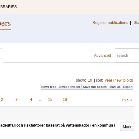
IBRARIES
pers
Register publications
|
Sta
Advanced
show:
10
|
sort:
year (new to old)
News feed
Embed this list
Save this search
Mark all
Export
2
3
4
…
15
16
next »
deutfall och riskfaktorer baserat på vattenskador i en kommun i
Mark