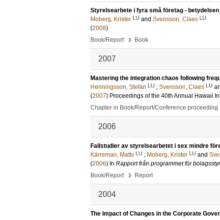
Styrelsearbete i fyra små företag - betydelsen
LU
LU
Moberg, Krister
and
Svensson, Claes
(
2008
)
›
Book/Report
Book
2007
Mastering the integration chaos following fre
LU
LU
Henningsson, Stefan
;
Svensson, Claes
a
(
2007
)
Proceedings of the 40th Annual Hawaii I
Chapter in Book/Report/Conference proceeding
2006
Fallstudier av styrelsearbetet i sex mindre för
LU
LU
Kärreman, Matts
;
Moberg, Krister
and
Sve
(
2006
) In
Rapport från programmet för bolagssty
›
Book/Report
Report
2004
The Impact of Changes in the Corporate Gove