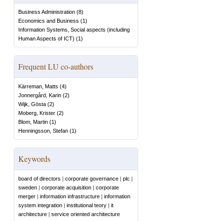
Business Administration
(
8
)
Economics and Business
(
1
)
Information Systems, Social aspects (including
Human Aspects of ICT)
(
1
)
Frequent LU co-authors
Kärreman, Matts
(
4
)
Jonnergård, Karin
(
2
)
Wijk, Gösta
(
2
)
Moberg, Krister
(
2
)
Blom, Martin
(
1
)
Henningsson, Stefan
(
1
)
Keywords
board of directors
|
corporate governance
|
plc
|
sweden
|
corporate acquisition
|
corporate
merger
|
information infrastructure
|
information
system integration
|
institutional teory
|
it
architecture
|
service oriented architecture