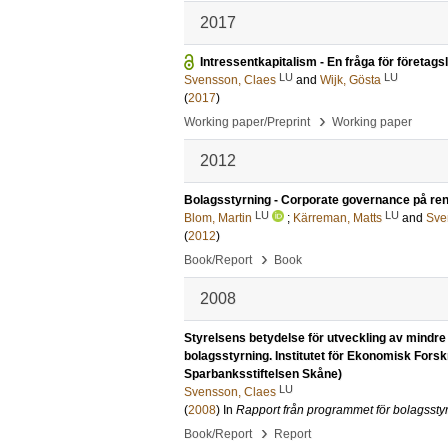
2017
Intressentkapitalism - En fråga för företagsl
LU
LU
Svensson, Claes
and
Wijk, Gösta
(
2017
)
›
Working paper/Preprint
Working paper
2012
Bolagsstyrning - Corporate governance på re
LU
LU
Blom, Martin
;
Kärreman, Matts
and
Sve
(
2012
)
›
Book/Report
Book
2008
Styrelsens betydelse för utveckling av mindre
bolagsstyrning. Institutet för Ekonomisk Forsk
Sparbanksstiftelsen Skåne)
LU
Svensson, Claes
(
2008
) In
Rapport från programmet för bolagssty
›
Book/Report
Report