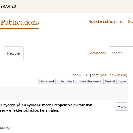
IBRARIES
 Publications
Register publications
|
Sta
People
Advanced
show:
10
|
sort:
year (new to old)
News feed
Embed this list
Save this search
Mark all
Export
er byggda på en nyliberal modell respektive pluralistisk
Mark
er – effekter på hållbarhetsmålen.
ceeding