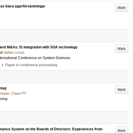
 av klara ägarförväntningar
Mark
quent M&As: IS integration with SOA technology
Mark
nd
Vallen, Linus
nternational Conference on System Sciences
›
Paper in conference proceeding
etag
Mark
LU
nsson, Claes
rning.
rnance System on the Boards of Directors: Experiences from
Mark