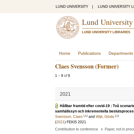
LUND UNIVERSITY
|
LUND UNIVERSITY L
Lund University
LUND UNIVERSITY LIBRARIES
Home
Publications
Departments
Claes Svensson (Former)
1
–
9
of
9
2021
Hållbar framtid efter covid-19 : Två scenari
samhällssyn och inkrementella beslutsprocess
LU
LU
Svensson, Claes
and
Wijk, Gösta
(
2021
)
FEKIS 2021
›
Contribution to conference
Paper, not in pro