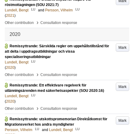
Mark
röstmottagningen (SOU 2021:7)
LU
LU
Lundell, Bengt
and
Persson, Vilhelm
(
2021
)
›
Other contribution
Consultation response
2020
Remissyttrande: Särskilda regler om uppehållstillstånd för
Mark
att delta i uppdragsutbildningar och vissa
specialiseringsutbildningar
LU
Lundell, Bengt
(
2020
)
›
Other contribution
Consultation response
Remissyttrande: Ett effektivare regelverk för
Mark
utlänningsärenden med säkerhetsaspekter (SOU 2020:16)
LU
Lundell, Bengt
(
2020
)
›
Other contribution
Consultation response
Remissyttrande: utskottspromemorian Direktåtkomst för
Mark
Migrationsverket hos andra myndigheter
LU
LU
Persson, Vilhelm
and
Lundell, Bengt