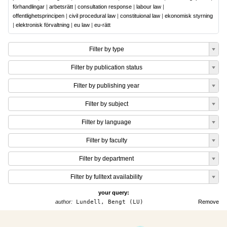
förhandlingar
|
arbetsrätt
|
consultation response
|
labour law
|
offentlighetsprincipen
|
civil procedural law
|
constituional law
|
ekonomisk styrning
|
elektronisk förvaltning
|
eu law
|
eu-rätt
Filter by type
Filter by publication status
Filter by publishing year
Filter by subject
Filter by language
Filter by faculty
Filter by department
Filter by fulltext availability
your query:
author:
Lundell, Bengt (LU)
Remove