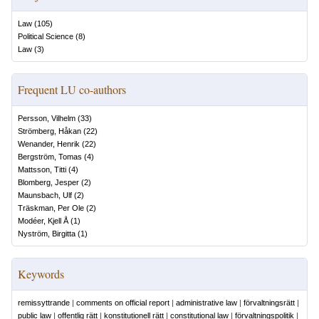
Law
(
105
)
Political Science
(
8
)
Law
(
3
)
Frequent LU co-authors
Persson, Vilhelm
(
33
)
Strömberg, Håkan
(
22
)
Wenander, Henrik
(
22
)
Bergström, Tomas
(
4
)
Mattsson, Titti
(
4
)
Blomberg, Jesper
(
2
)
Maunsbach, Ulf
(
2
)
Träskman, Per Ole
(
2
)
Modéer, Kjell Å
(
1
)
Nyström, Birgitta
(
1
)
Keywords
remissyttrande
|
comments on official report
|
administrative law
|
förvaltningsrätt
|
public law
|
offentlig rätt
|
konstitutionell rätt
|
constitutional law
|
förvaltningspolitik
|