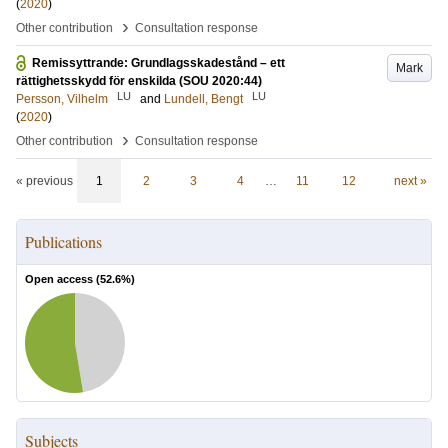
(
2020
)
›
Other contribution
Consultation response
Remissyttrande: Grundlagsskadestånd – ett
Mark
rättighetsskydd för enskilda (SOU 2020:44)
LU
LU
Persson, Vilhelm
and
Lundell, Bengt
(
2020
)
›
Other contribution
Consultation response
« previous
1
2
3
4
…
11
12
next »
Publications
Open access (
52.6
%)
Subjects