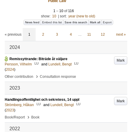
Public Law
1
–
10
of
116
show:
10
|
sort:
year (new to old)
News feed
Embed this list
Save this search
Mark all
Export
« previous
1
2
3
4
…
11
12
next »
2024
Remissyttrande: Biträde åt väljare
Mark
LU
LU
Persson, Vilhelm
and
Lundell, Bengt
(
2024
)
›
Other contribution
Consultation response
2023
Handlingsoffentlighet och sekretess, 14 uppl
Mark
LU
LU
Strömberg, Håkan
and
Lundell, Bengt
(
2023
)
›
Book/Report
Book
2022