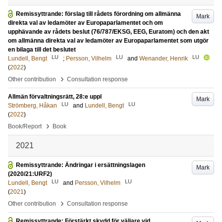
Remissyttrande: förslag till rådets förordning om allmänna
Mark
direkta val av ledamöter av Europaparlamentet och om
upphävande av rådets beslut (76/787/EKSG, EEG, Euratom) och den akt
om allmänna direkta val av ledamöter av Europaparlamentet som utgör
en bilaga till det beslutet
LU
LU
LU
Lundell, Bengt
;
Persson, Vilhelm
and
Wenander, Henrik
(
2022
)
›
Other contribution
Consultation response
Allmän förvaltningsrätt, 28:e uppl
Mark
LU
LU
Strömberg, Håkan
and
Lundell, Bengt
(
2022
)
›
Book/Report
Book
2021
Remissyttrande: Ändringar i ersättningslagen
Mark
(2020/21:URF2)
LU
LU
Lundell, Bengt
and
Persson, Vilhelm
(
2021
)
›
Other contribution
Consultation response
Remissyttrande: Förstärkt skydd för väljare vid