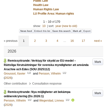
Public Law
Health Law
Human Rights Law
LU Profile Area: Human rights
1
–
10
of
170
show:
10
|
sort:
year (new to old)
News feed
Embed this list
Save this search
Mark all
Export
« previous
1
2
3
4
…
16
17
next »
2026
Remissyttrande: Verktyg för skydd av EU-medel –
Mark
Rättsliga förutsättningar för svenska myndigheter att använda
Arachne och Edes (SOU 2025112)
LU
LU
Groussot, Xavier
and
Persson, Vilhelm
(
2026
)
›
Other contribution
Consultation response
Remissyttrande: Nya möjligheter att bekämpa
Mark
onlinerekrytering (Ds 2026:1)
LU
LU
Persson, Vilhelm
and
Wegerstad, Linnea
(
2026
)