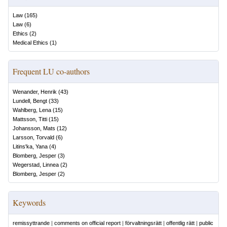
Law
(
165
)
Law
(
6
)
Ethics
(
2
)
Medical Ethics
(
1
)
Frequent LU co-authors
Wenander, Henrik
(
43
)
Lundell, Bengt
(
33
)
Wahlberg, Lena
(
15
)
Mattsson, Titti
(
15
)
Johansson, Mats
(
12
)
Larsson, Torvald
(
6
)
Litins'ka, Yana
(
4
)
Blomberg, Jesper
(
3
)
Wegerstad, Linnea
(
2
)
Blomberg, Jesper
(
2
)
Keywords
remissyttrande
|
comments on official report
|
förvaltningsrätt
|
offentlig rätt
|
public