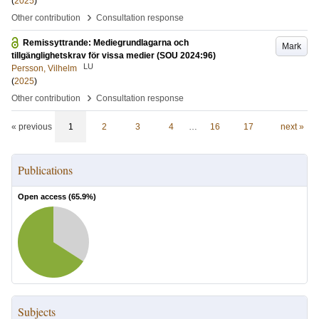
(
2025
)
›
Other contribution
Consultation response
Remissyttrande: Mediegrundlagarna och
Mark
tillgänglighetskrav för vissa medier (SOU 2024:96)
LU
Persson, Vilhelm
(
2025
)
›
Other contribution
Consultation response
« previous
1
2
3
4
…
16
17
next »
Publications
Open access (
65.9
%)
Subjects