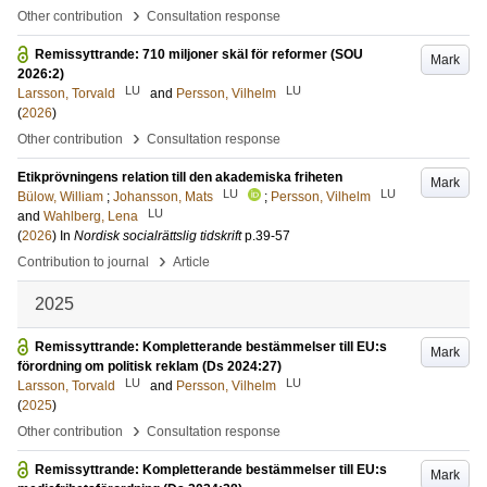
›
Other contribution
Consultation response
Remissyttrande: 710 miljoner skäl för reformer (SOU
Mark
2026:2)
LU
LU
Larsson, Torvald
and
Persson, Vilhelm
(
2026
)
›
Other contribution
Consultation response
Etikprövningens relation till den akademiska friheten
Mark
LU
LU
Bülow, William
;
Johansson, Mats
;
Persson, Vilhelm
LU
and
Wahlberg, Lena
(
2026
) In
Nordisk socialrättslig tidskrift
p.39-57
›
Contribution to journal
Article
2025
Remissyttrande: Kompletterande bestämmelser till EU:s
Mark
förordning om politisk reklam (Ds 2024:27)
LU
LU
Larsson, Torvald
and
Persson, Vilhelm
(
2025
)
›
Other contribution
Consultation response
Remissyttrande: Kompletterande bestämmelser till EU:s
Mark