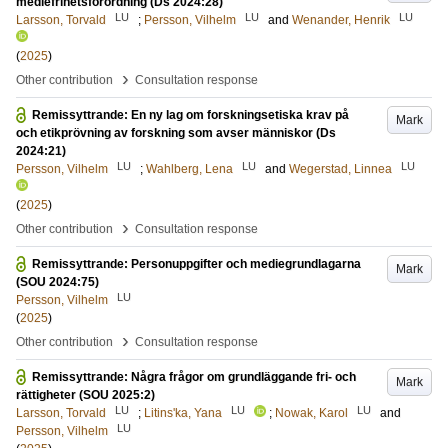
mediefrihetsförordning (Ds 2024:28)
LU
LU
LU
Larsson, Torvald
;
Persson, Vilhelm
and
Wenander, Henrik
(
2025
)
›
Other contribution
Consultation response
Remissyttrande: En ny lag om forskningsetiska krav på
Mark
och etikprövning av forskning som avser människor (Ds
2024:21)
LU
LU
LU
Persson, Vilhelm
;
Wahlberg, Lena
and
Wegerstad, Linnea
(
2025
)
›
Other contribution
Consultation response
Remissyttrande: Personuppgifter och mediegrundlagarna
Mark
(SOU 2024:75)
LU
Persson, Vilhelm
(
2025
)
›
Other contribution
Consultation response
Remissyttrande: Några frågor om grundläggande fri- och
Mark
rättigheter (SOU 2025:2)
LU
LU
LU
Larsson, Torvald
;
Litins'ka, Yana
;
Nowak, Karol
and
LU
Persson, Vilhelm