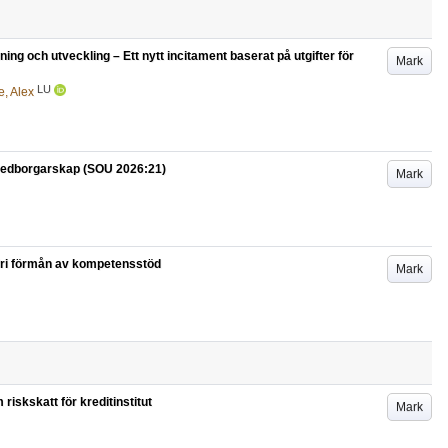
ng och utveckling – Ett nytt incitament baserat på utgifter för
Mark
LU
e, Alex
medborgarskap (SOU 2026:21)
Mark
fri förmån av kompetensstöd
Mark
iskskatt för kreditinstitut
Mark