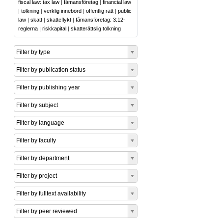
fiscal law: tax law
|
fåmansföretag
|
financial law
|
tolkning
|
verklig innebörd
|
offentlig rätt
|
public
law
|
skatt
|
skatteflykt
|
fåmansföretag: 3:12-
reglerna
|
riskkapital
|
skatterättslig tolkning
Filter by type
Filter by publication status
Filter by publishing year
Filter by subject
Filter by language
Filter by faculty
Filter by department
Filter by project
Filter by fulltext availability
Filter by peer reviewed