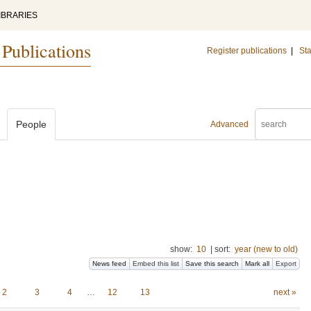
IBRARIES
 Publications
Register publications
|
Sta
People
Advanced
show:
10
|
sort:
year (new to old)
News feed
Embed this list
Save this search
Mark all
Export
2
3
4
…
12
13
next »