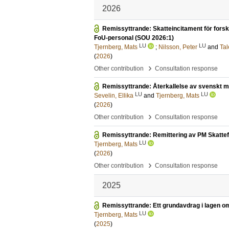
2026
Remissyttrande: Skatteincitament för forskni
FoU-personal (SOU 2026:1)
LU
LU
Tjernberg, Mats
;
Nilsson, Peter
and
Tal
(
2026
)
›
Other contribution
Consultation response
Remissyttrande: Återkallelse av svenskt 
LU
LU
Sevelin, Ellika
and
Tjernberg, Mats
(
2026
)
›
Other contribution
Consultation response
Remissyttrande: Remittering av PM Skatte
LU
Tjernberg, Mats
(
2026
)
›
Other contribution
Consultation response
2025
Remissyttrande: Ett grundavdrag i lagen om r
LU
Tjernberg, Mats
(
2025
)