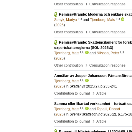
›
Other contribution
Consultation response
Remissyttrande: Moderna och enklare skatte
LU
LU
Senyk, Mariya
and
Tjernberg, Mats
(
2025
)
›
Other contribution
Consultation response
Remissyttrande: Skatteincitament för fors
expertskattereglerna (SOU 2025:3)
LU
LU
Tjernberg, Mats
and
Nilsson, Peter
(
2025
)
›
Other contribution
Consultation response
Anmälan av Jesper Johansson, Fåmansföretagsb
LU
Tjernberg, Mats
(
2025
) In
Skattenytt
2025
(2)
.
p.233-241
›
Contribution to journal
Article
Samma eller likartad verksamhet – fortsatt os
LU
Tjernberg, Mats
and
Topalli, Donart
(
2025
) In
Svensk skattetidning
2025
(2)
.
p.175-1
›
Contribution to journal
Article
Rapport till Hästutredningen, LI 2024:05, i 