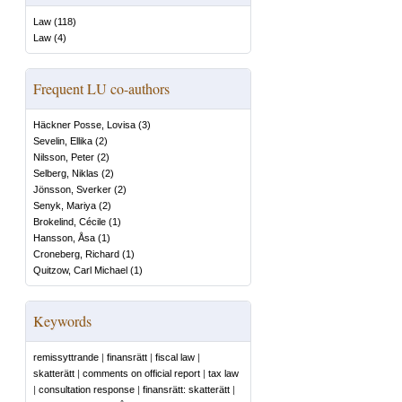
Law
(
118
)
Law
(
4
)
Frequent LU co-authors
Häckner Posse, Lovisa
(
3
)
Sevelin, Ellika
(
2
)
Nilsson, Peter
(
2
)
Selberg, Niklas
(
2
)
Jönsson, Sverker
(
2
)
Senyk, Mariya
(
2
)
Brokelind, Cécile
(
1
)
Hansson, Åsa
(
1
)
Croneberg, Richard
(
1
)
Quitzow, Carl Michael
(
1
)
Keywords
remissyttrande
|
finansrätt
|
fiscal law
|
skatterätt
|
comments on official report
|
tax law
|
consultation response
|
finansrätt: skatterätt
|