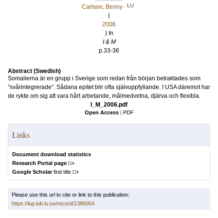
LU
Carlson, Benny
(
2006
) In
I & M
p.33-36
Abstract (Swedish)
Somalierna är en grupp i Sverige som redan från början betraktades som
”svårintegrerade”. Sådana epitet blir ofta självuppfyllande. I USA däremot har
de rykte om sig att vara hårt arbetande, målmedvetna, djärva och flexibla.
I_M_2006.pdf
Open Access
|
PDF
Links
Document download statistics
Research Portal page
Google Scholar
find title
Please use this url to cite or link to this publication:
https://lup.lub.lu.se/record/1386004