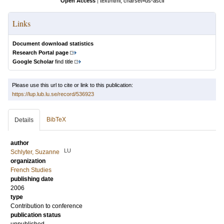
Open Access
|
text/html; charset=us-ascii
Links
Document download statistics
Research Portal page
Google Scholar
find title
Please use this url to cite or link to this publication:
https://lup.lub.lu.se/record/536923
BibTeX
Details
author
LU
Schlyter, Suzanne
organization
French Studies
publishing date
2006
type
Contribution to conference
publication status