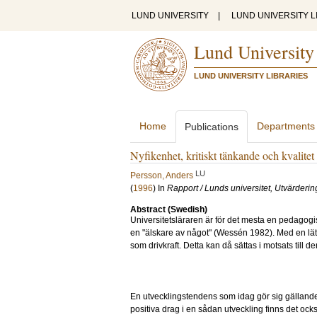
LUND UNIVERSITY
|
LUND UNIVERSITY L
Lund University
LUND UNIVERSITY LIBRARIES
Home
Departments
Publications
Nyfikenhet, kritiskt tänkande och kvalitet
LU
Persson, Anders
(
1996
) In
Rapport / Lunds universitet, Utvärderi
Abstract (Swedish)
Universitetsläraren är för det mesta en pedagog
en "älskare av något" (Wessén 1982). Med en lät
som drivkraft. Detta kan då sättas i motsats till 
En utvecklingstendens som idag gör sig gällande ä
positiva drag i en sådan utveckling finns det oc