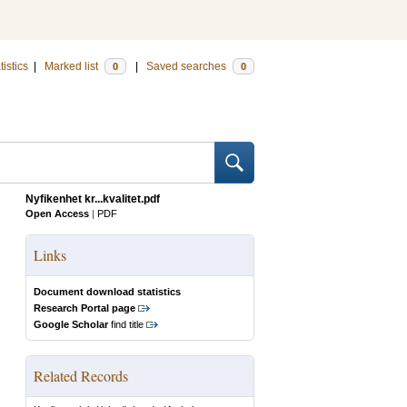
tistics
|
Marked list
|
Saved searches
0
0
Nyfikenhet kr...kvalitet.pdf
Open Access
|
PDF
Links
Document download statistics
Research Portal page
Google Scholar
find title
Related Records