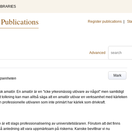
IBRARIES
 Publications
Register publications
|
Sta
Advanced
Mark
ngsenheten
isk amatör. En amatör är en "icke yrkesmässig utövare av något" men samtidigt
t tolkning kan man alltså säga att en amatör utövar en verksamhet med kärleken
den professionelle utövaren som inte primärt har kärlek som drivkraft.
r ett slags professionalisering av universitetsläraren. Förutom att det finns
kså anledning att vara uppmärksam på riskerna. Kanske bevittnar vi nu