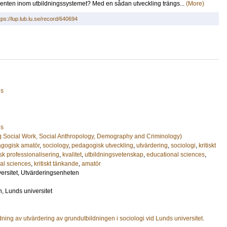
inenten inom utbildningssystemet? Med en sådan utveckling trängs...
(More)
tps://lup.lub.lu.se/record/640694
es
es
g Social Work, Social Anthropology, Demography and Criminology)
gogisk amatör
,
sociology
,
pedagogisk utveckling
,
utvärdering
,
sociologi
,
kritiskt
k professionalisering
,
kvalitet
,
utbildningsvetenskap
,
educational sciences
,
al sciences
,
kritiskt tänkande
,
amatör
versitet, Utvärderingsenheten
, Lunds universitet
ning av utvärdering av grundutbildningen i sociologi vid Lunds universitet.