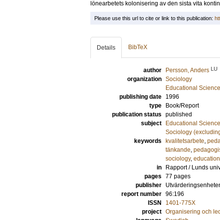
lönearbetets kolonisering av den sista vita kont
Please use this url to cite or link to this publication:
ht
BibTeX
Details
LU
author
Persson, Anders
organization
Sociology
Educational Scienc
publishing date
1996
type
Book/Report
publication status
published
subject
Educational Scienc
Sociology (excludin
keywords
kvalitetsarbete
,
peda
tänkande
,
pedagogis
sociology
,
education
in
Rapport / Lunds uni
pages
77 pages
publisher
Utvärderingsenheten
report number
96:196
ISSN
1401-775X
project
Organisering och led