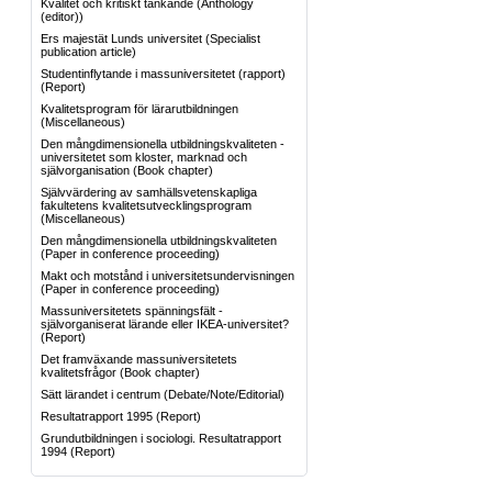
Kvalitet och kritiskt tänkande
(Anthology
(editor))
Ers majestät Lunds universitet
(Specialist
publication article)
Studentinflytande i massuniversitetet (rapport)
(Report)
Kvalitetsprogram för lärarutbildningen
(Miscellaneous)
Den mångdimensionella utbildningskvaliteten -
universitetet som kloster, marknad och
självorganisation
(Book chapter)
Självvärdering av samhällsvetenskapliga
fakultetens kvalitetsutvecklingsprogram
(Miscellaneous)
Den mångdimensionella utbildningskvaliteten
(Paper in conference proceeding)
Makt och motstånd i universitetsundervisningen
(Paper in conference proceeding)
Massuniversitetets spänningsfält -
självorganiserat lärande eller IKEA-universitet?
(Report)
Det framväxande massuniversitetets
kvalitetsfrågor
(Book chapter)
Sätt lärandet i centrum
(Debate/Note/Editorial)
Resultatrapport 1995
(Report)
Grundutbildningen i sociologi. Resultatrapport
1994
(Report)