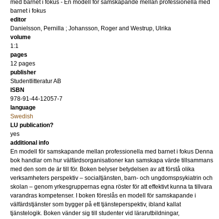
med barnet i fokus - En modell för samskapande mellan professionella med
barnet i fokus
editor
Danielsson, Pernilla
;
Johansson, Roger
and
Westrup, Ulrika
volume
1:1
pages
12 pages
publisher
Studentlitteratur AB
ISBN
978-91-44-12057-7
language
Swedish
LU publication?
yes
additional info
En modell för samskapande mellan professionella med barnet i fokus Denna
bok handlar om hur välfärdsorganisationer kan samskapa värde tillsammans
med den som de är till för. Boken belyser betydelsen av att förstå olika
verksamheters perspektiv – socialtjänsten, barn- och ungdomspsykiatrin och
skolan – genom yrkesgruppernas egna röster för att effektivt kunna ta tillvara
varandras kompetenser. I boken föreslås en modell för samskapande i
välfärdstjänster som bygger på ett tjänsteperspektiv, ibland kallat
tjänstelogik. Boken vänder sig till studenter vid lärarutbildningar,