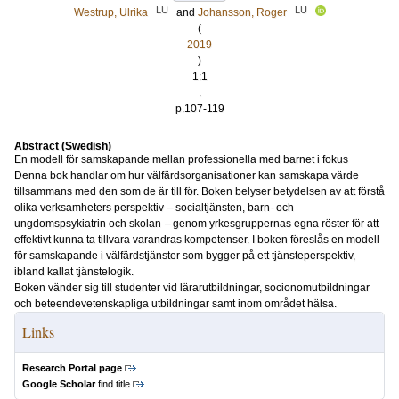
LU
LU
Westrup, Ulrika
and
Johansson, Roger
(
2019
)
1:1
.
p.107-119
Abstract (Swedish)
En modell för samskapande mellan professionella med barnet i fokus
Denna bok handlar om hur välfärdsorganisationer kan samskapa värde
tillsammans med den som de är till för. Boken belyser betydelsen av att förstå
olika verksamheters perspektiv – socialtjänsten, barn- och
ungdomspsykiatrin och skolan – genom yrkesgruppernas egna röster för att
effektivt kunna ta tillvara varandras kompetenser. I boken föreslås en modell
för samskapande i välfärdstjänster som bygger på ett tjänsteperspektiv,
ibland kallat tjänstelogik.
Boken vänder sig till studenter vid lärarutbildningar, socionomutbildningar
och beteendevetenskapliga utbildningar samt inom området hälsa.
Links
Research Portal page
Google Scholar
find title