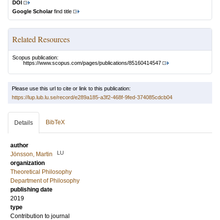
DOI
Google Scholar
find title
Related Resources
Scopus publication:
https://www.scopus.com/pages/publications/85160414547
Please use this url to cite or link to this publication:
https://lup.lub.lu.se/record/e289a185-a3f2-468f-9fed-374085cdcb04
BibTeX
Details
author
LU
Jönsson, Martin
organization
Theoretical Philosophy
Department of Philosophy
publishing date
2019
type
Contribution to journal