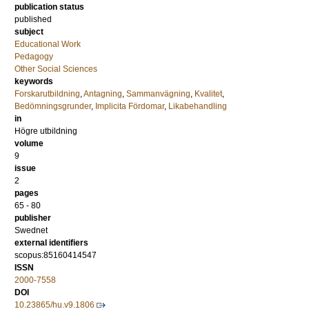
publication status
published
subject
Educational Work
Pedagogy
Other Social Sciences
keywords
Forskarutbildning
,
Antagning
,
Sammanvägning
,
Kvalitet
,
Bedömningsgrunder
,
Implicita Fördomar
,
Likabehandling
in
Högre utbildning
volume
9
issue
2
pages
65 - 80
publisher
Swednet
external identifiers
scopus:85160414547
ISSN
2000-7558
DOI
10.23865/hu.v9.1806