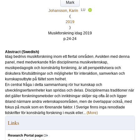
Mark
LU
Johansson, Karin
(
2019
)
Musikforskning idag 2019
p.24-24
Abstract (Swedish)
Idag bedrivs musikforskning inom ett flertal områden. Avsikten med denna
panel, med medverkande från disciplinerna musikvetenskap,
musikpedagogik och konstnärlig forskning, är att perspektivisera och
diskutera förutsättningar och möjligheter för interaktion, samverkan och
kunskapsutbyte på fältet som helhet.
En central fråga i detta sammanhang rör hur kunskap och
utvecklingserfarenheter kan spridas och delas. Disciplinernas traditioner när
det gäller forskningsmetoder och inriktningar skiljer sig ofta åt och ligger
ibland närmare andra vetenskapsområden, men de överlappar också, med
fokus på musik som en förenande faktor. I Sverige finns inga renodlade
tidskrifter för konstnärlig forskning i musik eller...
(More)
Links
Research Portal page