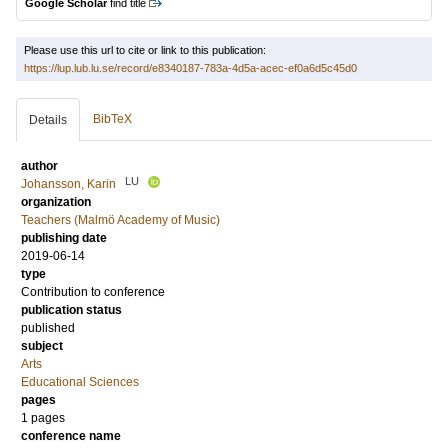
Google Scholar
find title
Please use this url to cite or link to this publication:
https://lup.lub.lu.se/record/e8340187-783a-4d5a-acec-ef0a6d5c45d0
BibTeX
Details
author
LU
Johansson, Karin
organization
Teachers (Malmö Academy of Music)
publishing date
2019-06-14
type
Contribution to conference
publication status
published
subject
Arts
Educational Sciences
pages
1 pages
conference name