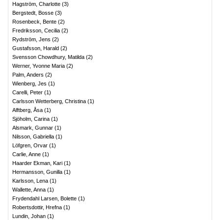
Hagström, Charlotte
(
3
)
Bergstedt, Bosse
(
3
)
Rosenbeck, Bente
(
2
)
Fredriksson, Cecilia
(
2
)
Rydström, Jens
(
2
)
Gustafsson, Harald
(
2
)
Svensson Chowdhury, Matilda
(
2
)
Werner, Yvonne Maria
(
2
)
Palm, Anders
(
2
)
Wienberg, Jes
(
1
)
Carelli, Peter
(
1
)
Carlsson Wetterberg, Christina
(
1
)
Alftberg, Åsa
(
1
)
Sjöholm, Carina
(
1
)
Alsmark, Gunnar
(
1
)
Nilsson, Gabriella
(
1
)
Löfgren, Orvar
(
1
)
Carlie, Anne
(
1
)
Haarder Ekman, Kari
(
1
)
Hermansson, Gunilla
(
1
)
Karlsson, Lena
(
1
)
Wallette, Anna
(
1
)
Frydendahl Larsen, Bolette
(
1
)
Robertsdottir, Hrefna
(
1
)
Lundin, Johan
(
1
)