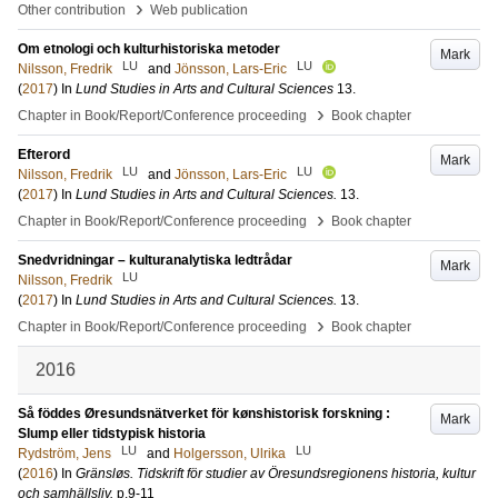
›
Other contribution
Web publication
Om etnologi och kulturhistoriska metoder
Mark
LU
LU
Nilsson, Fredrik
and
Jönsson, Lars-Eric
(
2017
) In
Lund Studies in Arts and Cultural Sciences
13
.
›
Chapter in Book/Report/Conference proceeding
Book chapter
Efterord
Mark
LU
LU
Nilsson, Fredrik
and
Jönsson, Lars-Eric
(
2017
) In
Lund Studies in Arts and Cultural Sciences.
13
.
›
Chapter in Book/Report/Conference proceeding
Book chapter
Snedvridningar – kulturanalytiska ledtrådar
Mark
LU
Nilsson, Fredrik
(
2017
) In
Lund Studies in Arts and Cultural Sciences.
13
.
›
Chapter in Book/Report/Conference proceeding
Book chapter
2016
Så föddes Øresundsnätverket för kønshistorisk forskning :
Mark
Slump eller tidstypisk historia
LU
LU
Rydström, Jens
and
Holgersson, Ulrika
(
2016
) In
Gränsløs. Tidskrift för studier av Öresundsregionens historia, kultur
och samhällsliv.
p.9-11