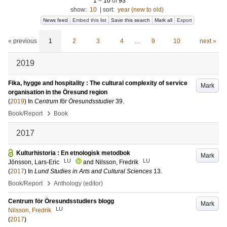
1
–
10
of
93
show:
10
|
sort:
year (new to old)
News feed
Embed this list
Save this search
Mark all
Export
« previous
1
2
3
4
…
9
10
next »
2019
Fika, hygge and hospitality : The cultural complexity of service
Mark
organisation in the Öresund region
(
2019
) In
Centrum för Öresundsstudier
39
.
›
Book/Report
Book
2017
Kulturhistoria : En etnologisk metodbok
Mark
LU
LU
Jönsson, Lars-Eric
and
Nilsson, Fredrik
(
2017
) In
Lund Studies in Arts and Cultural Sciences
13
.
›
Book/Report
Anthology (editor)
Centrum för Öresundsstudiers blogg
Mark
LU
Nilsson, Fredrik
(
2017
)