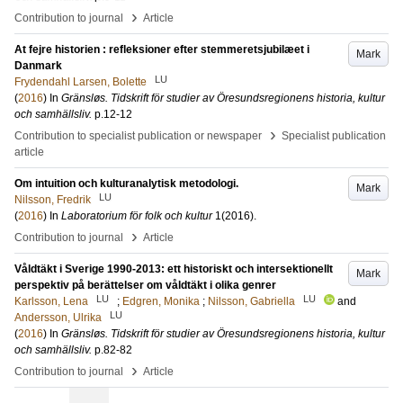
›
Contribution to journal
Article
At fejre historien : refleksioner efter stemmeretsjubilæet i
Mark
Danmark
LU
Frydendahl Larsen, Bolette
(
2016
) In
Gränsløs. Tidskrift för studier av Öresundsregionens historia, kultur
och samhällsliv.
p.12-12
›
Contribution to specialist publication or newspaper
Specialist publication
article
Om intuition och kulturanalytisk metodologi.
Mark
LU
Nilsson, Fredrik
(
2016
) In
Laboratorium för folk och kultur
1
(2016)
.
›
Contribution to journal
Article
Våldtäkt i Sverige 1990-2013: ett historiskt och intersektionellt
Mark
perspektiv på berättelser om våldtäkt i olika genrer
LU
LU
Karlsson, Lena
;
Edgren, Monika
;
Nilsson, Gabriella
and
LU
Andersson, Ulrika
(
2016
) In
Gränsløs. Tidskrift för studier av Öresundsregionens historia, kultur
och samhällsliv.
p.82-82
›
Contribution to journal
Article