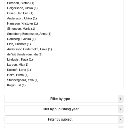
Persson, Stefan
(
1
)
Holgersson, Ulrika
(
1
)
Olsén, Jan Eric
(
1
)
Andersson, Ulrika
(
1
)
Hansson, Kristofer
(
1
)
Simonsen, Maria
(
1
)
Smedberg Bondesson, Anna
(
1
)
Dahlberg, Gunilla
(
1
)
Eldh, Christer
(
1
)
Andersson Cederholm, Erika
(
1
)
de Wit Sandström, Ida
(
1
)
Lindqvist, Katja
(
1
)
Larson, Mia
(
1
)
Koldtoft, Lone
(
1
)
Holm, Hilma
(
1
)
Stubbergaard, Ylva
(
1
)
Koglin, Till
(
1
)
Filter by type
Filter by publishing year
Filter by subject