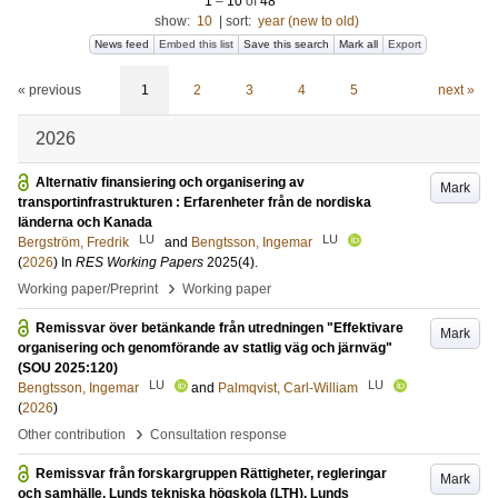
1
–
10
of
48
show:
10
|
sort:
year (new to old)
News feed
Embed this list
Save this search
Mark all
Export
« previous
1
2
3
4
5
next »
2026
Alternativ finansiering och organisering av
Mark
transportinfrastrukturen : Erfarenheter från de nordiska
länderna och Kanada
LU
LU
Bergström, Fredrik
and
Bengtsson, Ingemar
(
2026
) In
RES Working Papers
2025
(4)
.
›
Working paper/Preprint
Working paper
Remissvar över betänkande från utredningen "Effektivare
Mark
organisering och genomförande av statlig väg och järnväg"
(SOU 2025:120)
LU
LU
Bengtsson, Ingemar
and
Palmqvist, Carl-William
(
2026
)
›
Other contribution
Consultation response
Remissvar från forskargruppen Rättigheter, regleringar
Mark
och samhälle, Lunds tekniska högskola (LTH), Lunds