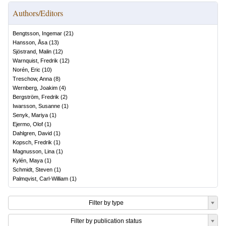
Authors/Editors
Bengtsson, Ingemar
(
21
)
Hansson, Åsa
(
13
)
Sjöstrand, Malin
(
12
)
Warnquist, Fredrik
(
12
)
Norén, Eric
(
10
)
Treschow, Anna
(
8
)
Wernberg, Joakim
(
4
)
Bergström, Fredrik
(
2
)
Iwarsson, Susanne
(
1
)
Senyk, Mariya
(
1
)
Ejermo, Olof
(
1
)
Dahlgren, David
(
1
)
Kopsch, Fredrik
(
1
)
Magnusson, Lina
(
1
)
Kylén, Maya
(
1
)
Schmidt, Steven
(
1
)
Palmqvist, Carl-William
(
1
)
Filter by type
Filter by publication status