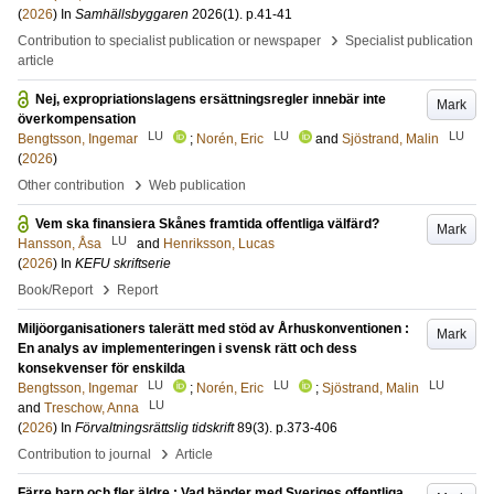
(
2026
) In
Samhällsbyggaren
2026
(1)
.
p.41-41
›
Contribution to specialist publication or newspaper
Specialist publication
article
Nej, expropriationslagens ersättningsregler innebär inte
Mark
överkompensation
LU
LU
LU
Bengtsson, Ingemar
;
Norén, Eric
and
Sjöstrand, Malin
(
2026
)
›
Other contribution
Web publication
Vem ska finansiera Skånes framtida offentliga välfärd?
Mark
LU
Hansson, Åsa
and
Henriksson, Lucas
(
2026
) In
KEFU skriftserie
›
Book/Report
Report
Miljöorganisationers talerätt med stöd av Århuskonventionen :
Mark
En analys av implementeringen i svensk rätt och dess
konsekvenser för enskilda
LU
LU
LU
Bengtsson, Ingemar
;
Norén, Eric
;
Sjöstrand, Malin
LU
and
Treschow, Anna
(
2026
) In
Förvaltningsrättslig tidskrift
89
(3)
.
p.373-406
›
Contribution to journal
Article
Färre barn och fler äldre : Vad händer med Sveriges offentliga