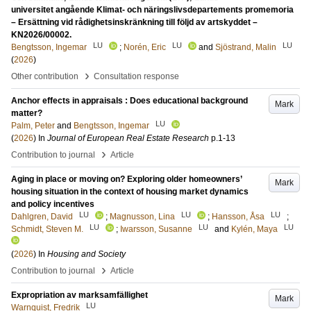
universitet angående Klimat- och näringslivsdepartements promemoria
– Ersättning vid rådighetsinskränkning till följd av artskyddet –
KN2026/00002.
LU
LU
LU
Bengtsson, Ingemar
;
Norén, Eric
and
Sjöstrand, Malin
(
2026
)
›
Other contribution
Consultation response
Anchor effects in appraisals : Does educational background
Mark
matter?
LU
Palm, Peter
and
Bengtsson, Ingemar
(
2026
) In
Journal of European Real Estate Research
p.1-13
›
Contribution to journal
Article
Aging in place or moving on? Exploring older homeowners’
Mark
housing situation in the context of housing market dynamics
and policy incentives
LU
LU
LU
Dahlgren, David
;
Magnusson, Lina
;
Hansson, Åsa
;
LU
LU
LU
Schmidt, Steven M.
;
Iwarsson, Susanne
and
Kylén, Maya
(
2026
) In
Housing and Society
›
Contribution to journal
Article
Expropriation av marksamfällighet
Mark
LU
Warnquist, Fredrik