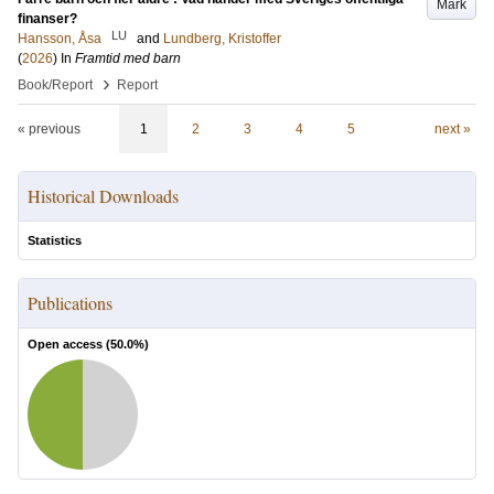
Mark
finanser?
LU
Hansson, Åsa
and
Lundberg, Kristoffer
(
2026
) In
Framtid med barn
›
Book/Report
Report
« previous
1
2
3
4
5
next »
Historical Downloads
Statistics
Publications
Open access (
50.0
%)