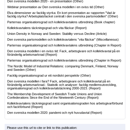
Den svenska modellen 2020 - en presentation
(Other)
Webinar presentation av Den svenska modellen i en oviss tid
(Other)
Elva dimensioner av facklig styrka: En kort presentation av rapporten "Vad är
facklig styrka? Arbetsplatsfacket centralt i den svenska partsmodellen"
(Other)
Parternas organisationsgrad och kollektivavtalens utbredning
(Book chapter)
Kollektivavtalens täckningsgrad och vita fläckar
(Report)
Union Density in Norway and Sweden: Stability versus Decline
(Article)
Den svenska partsmodellen och kollektivavtalens ”vita fläckar”
(Miscellaneous)
Parternas organisationsgrad och kollektivavtalens utbredning
(Chapter in Report)
Den svenska modellen i en oviss tid: Fack, arbetsgivare och kollektivavtal på en
föränderlig arbetsmarknad
(Report)
Parternas organisationsgrad och kollektivavtalens utbredning
(Chapter in Report)
The Nordic Model of Industrial Relations: comparing Denmark, Finland, Norway
and Sweden
(Other)
Facklig organisationsgrad ur ett nordiskt perspektiv
(Other)
Den svenska modellen i fara? Fack, arbetsgivare och kollektivavtal på en
föränderlig arbetsmarknad.: Statistik och analyser: facklig medlemsutveckling,
organisationsgrad och kollektivavtalstäckning 2000-2023.
(Report)
The Membership Development of Swedish Trade Unions and Union
Confederations Since the End of the Nineteenth Century
(Report)
Kollektivavtalens täckningsgrad samt organisationsgraden hos arbetsgivarförbund
och fackförbund
(Report)
Den svenska modellen 2020: pandemi och nytt huvudavtal
(Report)
Please use this url to cite or link to this publication: