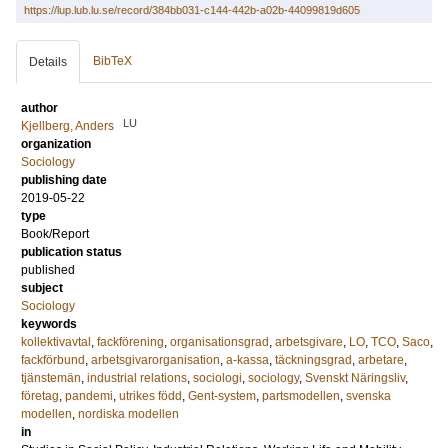
https://lup.lub.lu.se/record/384bb031-c144-442b-a02b-44099819d605
BibTeX
Details
author
LU
Kjellberg, Anders
organization
Sociology
publishing date
2019-05-22
type
Book/Report
publication status
published
subject
Sociology
keywords
kollektivavtal
,
fackförening
,
organisationsgrad
,
arbetsgivare
,
LO
,
TCO
,
Saco
,
fackförbund
,
arbetsgivarorganisation
,
a-kassa
,
täckningsgrad
,
arbetare
,
tjänstemän
,
industrial relations
,
sociologi
,
sociology
,
Svenskt Näringsliv
,
företag
,
pandemi
,
utrikes född
,
Gent-system
,
partsmodellen
,
svenska
modellen
,
nordiska modellen
in