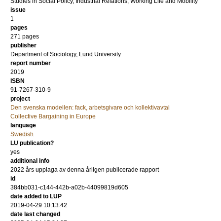
Studies in Social Policy, Industrial Relations, Working Life and Mobility
issue
1
pages
271 pages
publisher
Department of Sociology, Lund University
report number
2019
ISBN
91-7267-310-9
project
Den svenska modellen: fack, arbetsgivare och kollektivavtal
Collective Bargaining in Europe
language
Swedish
LU publication?
yes
additional info
2022 års upplaga av denna årligen publicerade rapport
id
384bb031-c144-442b-a02b-44099819d605
date added to LUP
2019-04-29 10:13:42
date last changed